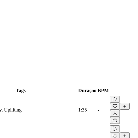
Tags
Duração
BPM
 Uplifting
1:35
-