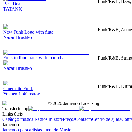
Funk/R&B, Bass,
Best Deal
TATANX
Funk/R&B, Acoust
New Funk Logo with flute
Nazar Hrushko
Funk to food track with marimba
Funk/R&B, String
Nazar Hrushko
Funk/R&B, Drums,
Cinematic Funk
Yevhen Lokhmatov
©
2026
Jamendo Licensing
Transferir app
Links úteis
Catálogo musical
Rádios In-store
Preços
Contacto
Centro de ajuda
Conta
Jamendo
Jamendo para artistas
Jamendo Music