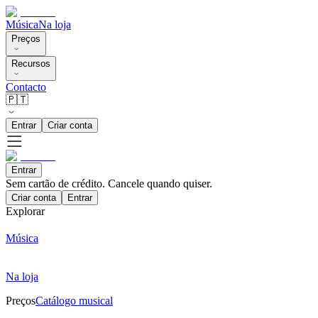
Música
Na loja
Preços
Recursos
Contacto
🇵🇹
Entrar
Criar conta
Entrar
Sem cartão de crédito. Cancele quando quiser.
Criar conta
Entrar
Explorar
Música
Na loja
Preços
Catálogo musical