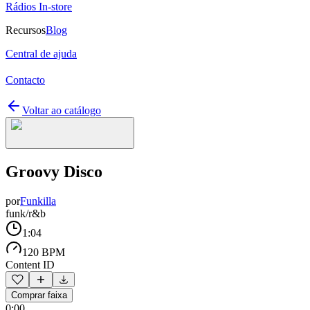
Rádios In-store
Recursos
Blog
Central de ajuda
Contacto
Voltar ao catálogo
Groovy Disco
por
Funkilla
funk/r&b
1:04
120 BPM
Content ID
Comprar faixa
0:00