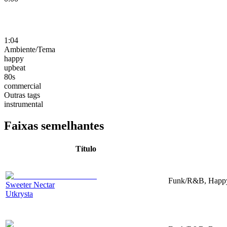
1:04
Ambiente/Tema
happy
upbeat
80s
commercial
Outras tags
instrumental
Faixas semelhantes
Título
Funk/R&B, Happy,
Sweeter Nectar
Utkrysta