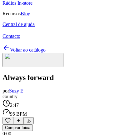
Rádios In-store
Recursos
Blog
Central de ajuda
Contacto
Voltar ao catálogo
Always forward
por
Suzy E
country
2:47
95 BPM
Comprar faixa
0:00