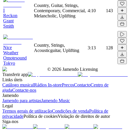
Country, Guitar, Strings,
I
Contemporary, Commercial,
4:10
143
Reckon
Melancholic, Uplifting
Grant
Smith
Country, Strings,
Nice
3:13
128
Acousticguitar, Uplifting
Weather
Omotesound
Tokyo
©
2026
Jamendo Licensing
Transferir app
Links úteis
Catálogo musical
Rádios In-store
Preços
Contacto
Centro de
ajuda
Contacte-nos
Jamendo
Jamendo para artistas
Jamendo Music
Legal
Termos gerais de utilização
Condições de venda
Política de
privacidade
Política de cookies
Violação de direitos de autor
Siga-nos