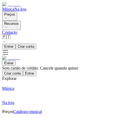
Música
Na loja
Preços
Recursos
Contacto
🇵🇹
Entrar
Criar conta
Entrar
Sem cartão de crédito. Cancele quando quiser.
Criar conta
Entrar
Explorar
Música
Na loja
Preços
Catálogo musical