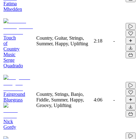
Fatima
Mhedden
Touch
Country, Guitar, Strings,
2:18
-
of
Summer, Happy, Uplifting
Country
Music
Serge
Quadrado
Fairground
Country, Strings, Banjo,
Bluegrass
Fiddle, Summer, Happy,
4:06
-
Groovy, Uplifting
Nick
Gordy