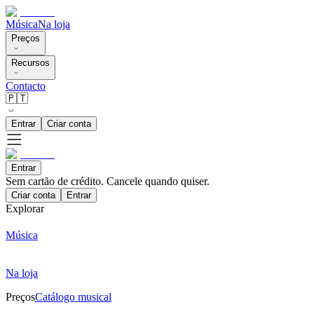
Música
Na loja
Preços
Recursos
Contacto
🇵🇹
Entrar
Criar conta
Entrar
Sem cartão de crédito. Cancele quando quiser.
Criar conta
Entrar
Explorar
Música
Na loja
Preços
Catálogo musical