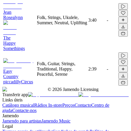
Jean
Rosealynn
Folk, Strings, Ukulele,
3:40
-
Summer, Neutral, Uplifting
The
Happy
Somethings
Folk, Guitar, Strings,
Traditional, Happy,
2:39
-
Easy
Peaceful, Serene
Country
piccadillyCircus
©
2026
Jamendo Licensing
Transferir app
Links úteis
Catálogo musical
Rádios In-store
Preços
Contacto
Centro de
ajuda
Contacte-nos
Jamendo
Jamendo para artistas
Jamendo Music
Legal