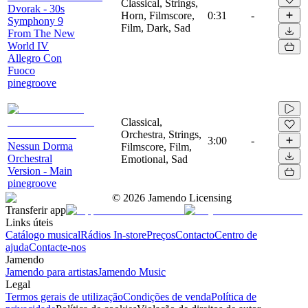
Classical, Strings,
Dvorak - 30s
Horn, Filmscore,
0:31
-
Symphony 9
Film, Dark, Sad
From The New
World IV
Allegro Con
Fuoco
pinegroove
Classical,
Orchestra, Strings,
3:00
-
Nessun Dorma
Filmscore, Film,
Orchestral
Emotional, Sad
Version - Main
pinegroove
©
2026
Jamendo Licensing
Transferir app
Links úteis
Catálogo musical
Rádios In-store
Preços
Contacto
Centro de
ajuda
Contacte-nos
Jamendo
Jamendo para artistas
Jamendo Music
Legal
Termos gerais de utilização
Condições de venda
Política de