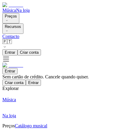
Música
Na loja
Preços
Recursos
Contacto
🇵🇹
Entrar
Criar conta
Entrar
Sem cartão de crédito. Cancele quando quiser.
Criar conta
Entrar
Explorar
Música
Na loja
Preços
Catálogo musical