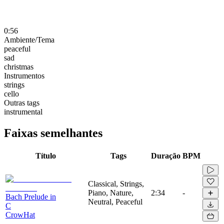
0:56
Ambiente/Tema
peaceful
sad
christmas
Instrumentos
strings
cello
Outras tags
instrumental
Faixas semelhantes
Título
Tags
Duração
BPM
Classical, Strings,
Piano, Nature,
2:34
-
Bach Prelude in
Neutral, Peaceful
C
CrowHat