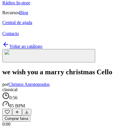
Rádios In-store
Recursos
Blog
Central de ajuda
Contacto
Voltar ao catálogo
we wish you a marry christmas Cello
por
Christos Anestopoulos
classical
0:56
85 BPM
Comprar faixa
0:00