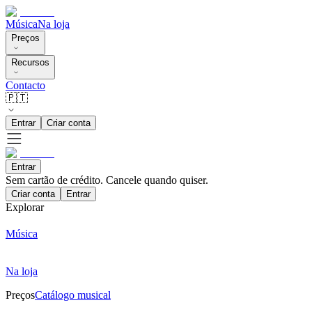
Música
Na loja
Preços
Recursos
Contacto
🇵🇹
Entrar
Criar conta
Entrar
Sem cartão de crédito. Cancele quando quiser.
Criar conta
Entrar
Explorar
Música
Na loja
Preços
Catálogo musical