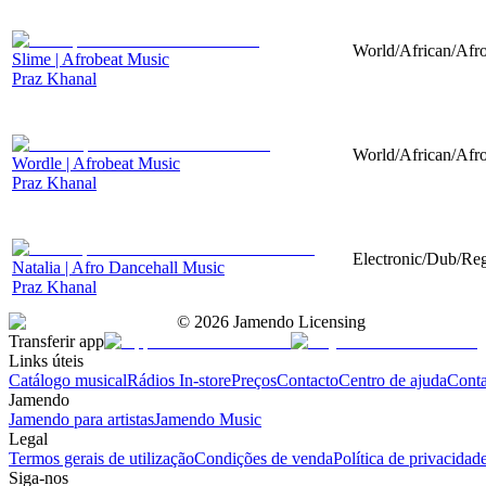
World/African/Afro
Slime | Afrobeat Music
Praz Khanal
World/African/Afro
Wordle | Afrobeat Music
Praz Khanal
Electronic/Dub/Reg
Natalia | Afro Dancehall Music
Praz Khanal
©
2026
Jamendo Licensing
Transferir app
Links úteis
Catálogo musical
Rádios In-store
Preços
Contacto
Centro de ajuda
Conta
Jamendo
Jamendo para artistas
Jamendo Music
Legal
Termos gerais de utilização
Condições de venda
Política de privacidad
Siga-nos