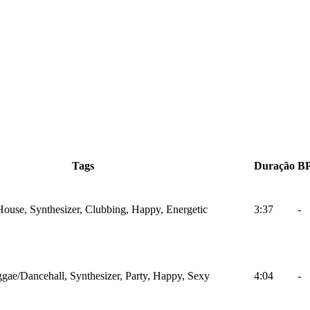
Tags
Duração
B
 House, Synthesizer, Clubbing, Happy, Energetic
3:37
-
gae/Dancehall, Synthesizer, Party, Happy, Sexy
4:04
-