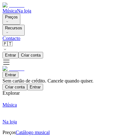
Música
Na loja
Preços
Recursos
Contacto
🇵🇹
Entrar
Criar conta
Entrar
Sem cartão de crédito. Cancele quando quiser.
Criar conta
Entrar
Explorar
Música
Na loja
Preços
Catálogo musical