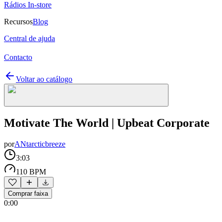
Rádios In-store
Recursos
Blog
Central de ajuda
Contacto
Voltar ao catálogo
Motivate The World | Upbeat Corporate
por
ANtarcticbreeze
3:03
110 BPM
Comprar faixa
0:00