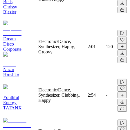
Bells
Chrissy
Blazier
Dream
Electronic/Dance,
Disco
Synthesizer, Happy,
2:01
120
Corporate
Groovy
Nazar
Hrushko
Electronic/Dance,
Synthesizer, Clubbing,
2:54
-
Youthful
Happy
Energy
TATANX