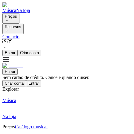
Música
Na loja
Preços
Recursos
Contacto
🇵🇹
Entrar
Criar conta
Entrar
Sem cartão de crédito. Cancele quando quiser.
Criar conta
Entrar
Explorar
Música
Na loja
Preços
Catálogo musical