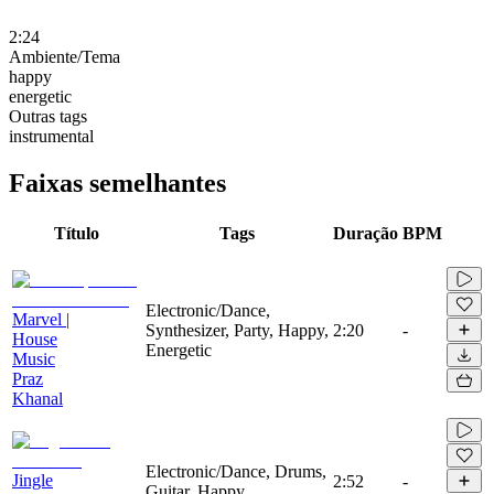
2:24
Ambiente/Tema
happy
energetic
Outras tags
instrumental
Faixas semelhantes
Título
Tags
Duração
BPM
Electronic/Dance,
Marvel |
Synthesizer, Party, Happy,
2:20
-
House
Energetic
Music
Praz
Khanal
Electronic/Dance, Drums,
Jingle
2:52
-
Guitar, Happy