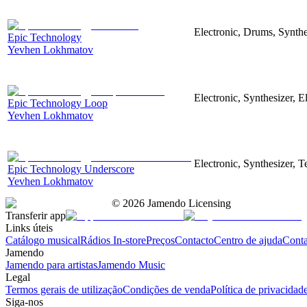
Electronic, Drums, Synthe
Epic Technology
Yevhen Lokhmatov
Electronic, Synthesizer, 
Epic Technology Loop
Yevhen Lokhmatov
Electronic, Synthesizer, 
Epic Technology Underscore
Yevhen Lokhmatov
©
2026
Jamendo Licensing
Transferir app
Links úteis
Catálogo musical
Rádios In-store
Preços
Contacto
Centro de ajuda
Conta
Jamendo
Jamendo para artistas
Jamendo Music
Legal
Termos gerais de utilização
Condições de venda
Política de privacidad
Siga-nos