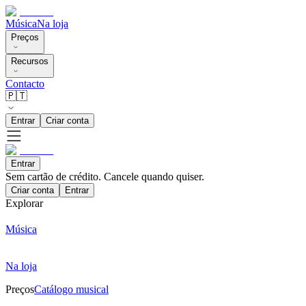
Música
Na loja
Preços
Recursos
Contacto
🇵🇹
Entrar
Criar conta
Entrar
Sem cartão de crédito. Cancele quando quiser.
Criar conta
Entrar
Explorar
Música
Na loja
Preços
Catálogo musical