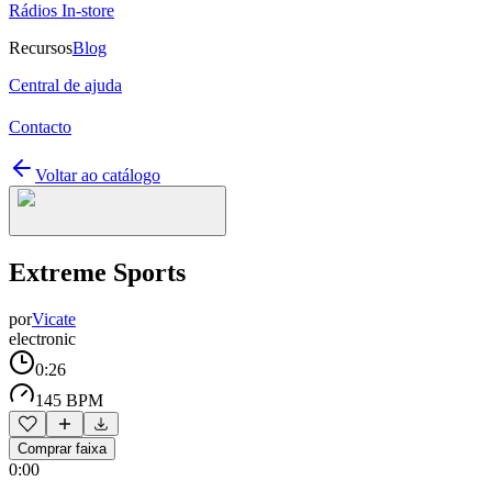
Rádios In-store
Recursos
Blog
Central de ajuda
Contacto
Voltar ao catálogo
Extreme Sports
por
Vicate
electronic
0:26
145 BPM
Comprar faixa
0:00