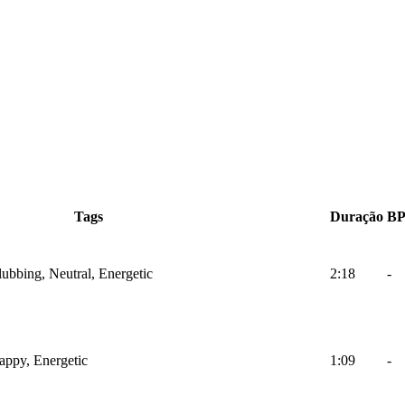
Tags
Duração
B
lubbing, Neutral, Energetic
2:18
-
Happy, Energetic
1:09
-