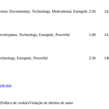
sizer, Documentary, Technology, Motivational, Energetic
2:36
14
Electricpiano, Technology, Energetic, Powerful
1:49
14
Technology, Energetic, Powerful
2:36
14
cte-nos
e
Política de cookies
Violação de direitos de autor