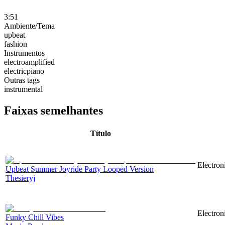
3:51
Ambiente/Tema
upbeat
fashion
Instrumentos
electroamplified
electricpiano
Outras tags
instrumental
Faixas semelhantes
Título
Electron
Upbeat Summer Joyride Party Looped Version
Thesieryj
Electron
Funky Chill Vibes