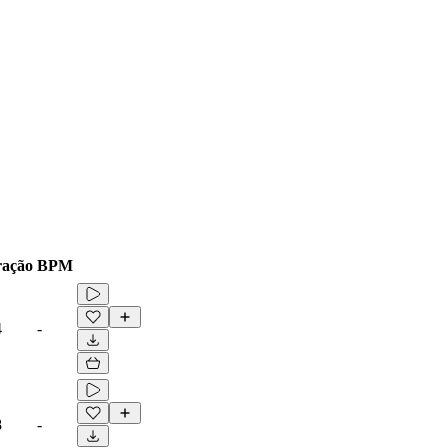
ação
BPM
4
-
8
-