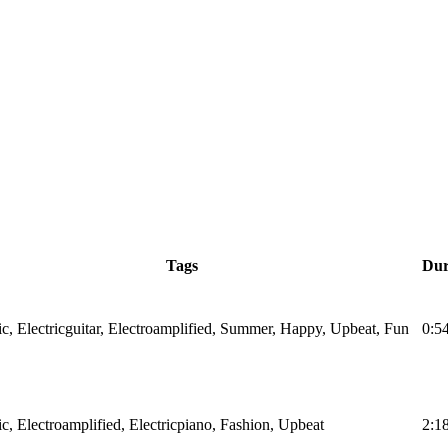
Tags
Dur
ic, Electricguitar, Electroamplified, Summer, Happy, Upbeat, Fun
0:5
ic, Electroamplified, Electricpiano, Fashion, Upbeat
2:1