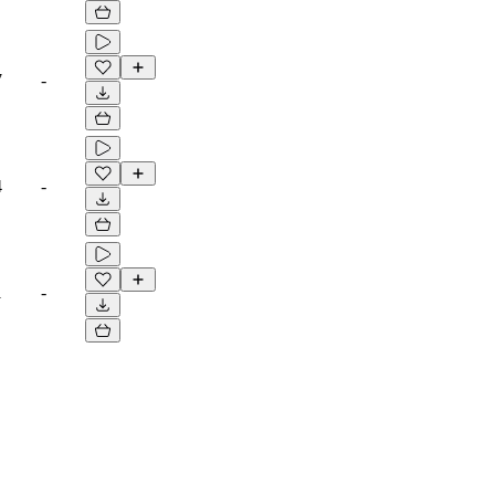
7
-
4
-
1
-