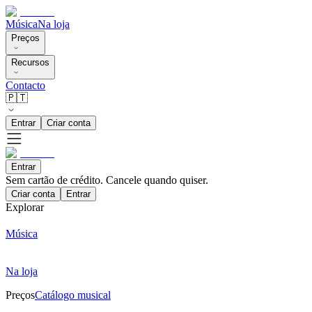
Música
Na loja
Preços
Recursos
Contacto
🇵🇹
Entrar
Criar conta
Entrar
Sem cartão de crédito. Cancele quando quiser.
Criar conta
Entrar
Explorar
Música
Na loja
Preços
Catálogo musical