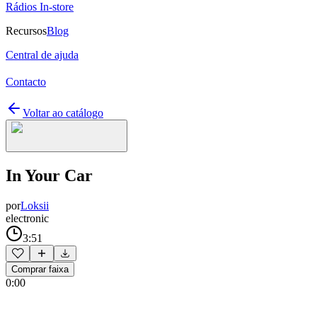
Rádios In-store
Recursos
Blog
Central de ajuda
Contacto
Voltar ao catálogo
In Your Car
por
Loksii
electronic
3:51
Comprar faixa
0:00