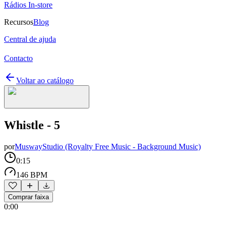
Rádios In-store
Recursos
Blog
Central de ajuda
Contacto
Voltar ao catálogo
Whistle - 5
por
MuswayStudio (Royalty Free Music - Background Music)
0:15
146 BPM
Comprar faixa
0:00