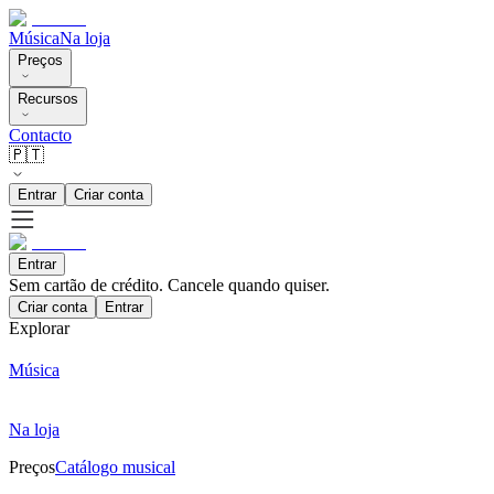
Música
Na loja
Preços
Recursos
Contacto
🇵🇹
Entrar
Criar conta
Entrar
Sem cartão de crédito. Cancele quando quiser.
Criar conta
Entrar
Explorar
Música
Na loja
Preços
Catálogo musical