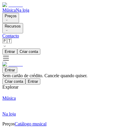
Música
Na loja
Preços
Recursos
Contacto
🇵🇹
Entrar
Criar conta
Entrar
Sem cartão de crédito. Cancele quando quiser.
Criar conta
Entrar
Explorar
Música
Na loja
Preços
Catálogo musical