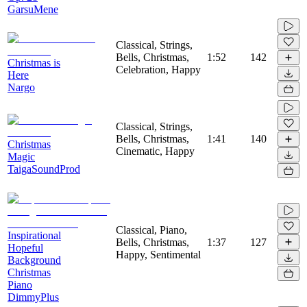
GarsuMene
Classical, Strings,
Bells, Christmas,
1:52
142
Christmas is
Celebration, Happy
Here
Nargo
Classical, Strings,
Bells, Christmas,
1:41
140
Christmas
Cinematic, Happy
Magic
TaigaSoundProd
Classical, Piano,
Inspirational
Bells, Christmas,
1:37
127
Hopeful
Happy, Sentimental
Background
Christmas
Piano
DimmyPlus