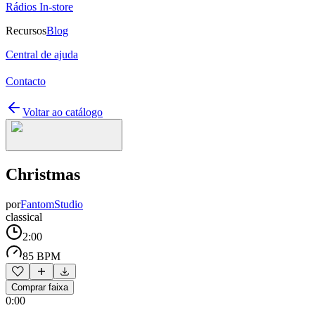
Rádios In-store
Recursos
Blog
Central de ajuda
Contacto
Voltar ao catálogo
Christmas
por
FantomStudio
classical
2:00
85 BPM
Comprar faixa
0:00