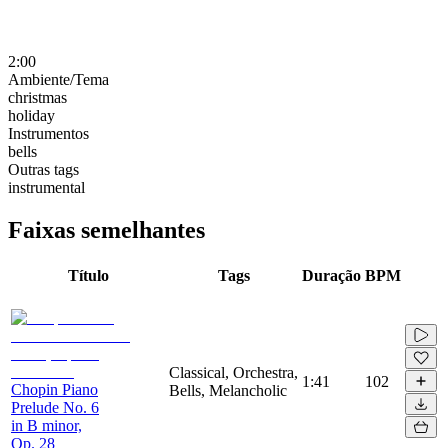
2:00
Ambiente/Tema
christmas
holiday
Instrumentos
bells
Outras tags
instrumental
Faixas semelhantes
Título
Tags
Duração
BPM
Classical, Orchestra,
1:41
102
Chopin Piano
Bells, Melancholic
Prelude No. 6
in B minor,
Op. 28