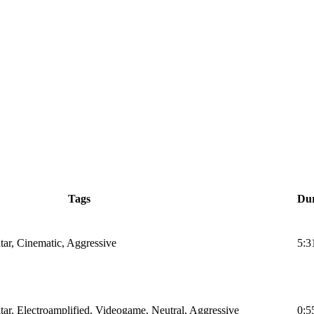
Tags
Du
tar, Cinematic, Aggressive
5:3
tar, Electroamplified, Videogame, Neutral, Aggressive
0:5