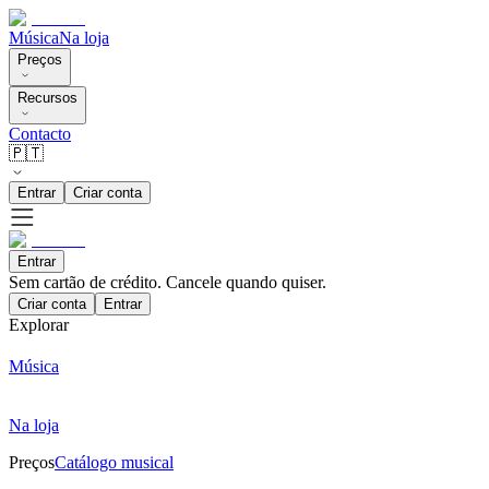
Música
Na loja
Preços
Recursos
Contacto
🇵🇹
Entrar
Criar conta
Entrar
Sem cartão de crédito. Cancele quando quiser.
Criar conta
Entrar
Explorar
Música
Na loja
Preços
Catálogo musical