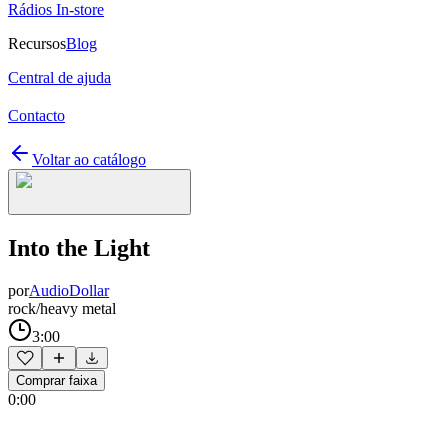
Rádios In-store
Recursos
Blog
Central de ajuda
Contacto
Voltar ao catálogo
Into the Light
por
AudioDollar
rock/heavy metal
3:00
Comprar faixa
0:00