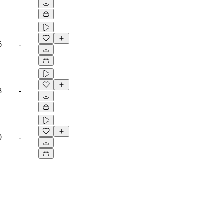
6
-
8
-
0
-