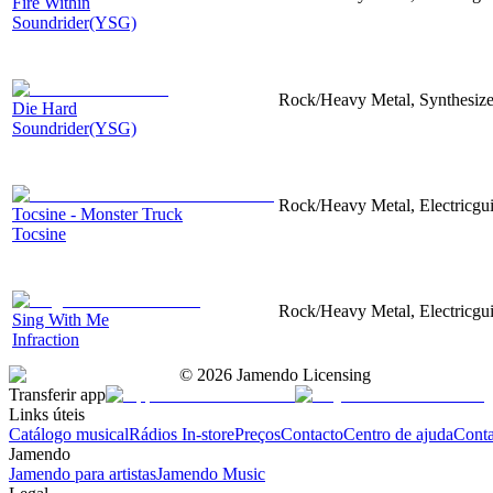
Fire Within
Soundrider(YSG)
Rock/Heavy Metal, Synthesizer,
Die Hard
Soundrider(YSG)
Rock/Heavy Metal, Electricguit
Tocsine - Monster Truck
Tocsine
Rock/Heavy Metal, Electricgui
Sing With Me
Infraction
©
2026
Jamendo Licensing
Transferir app
Links úteis
Catálogo musical
Rádios In-store
Preços
Contacto
Centro de ajuda
Conta
Jamendo
Jamendo para artistas
Jamendo Music