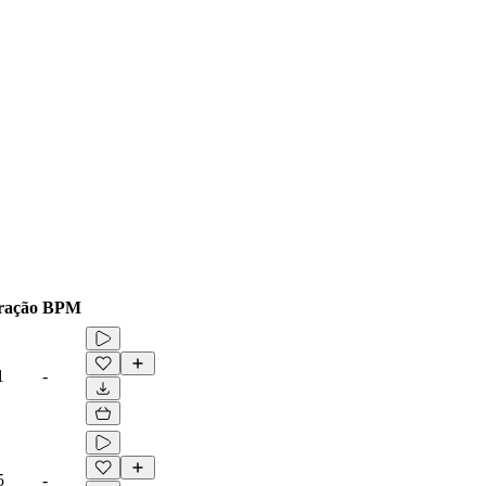
ração
BPM
1
-
5
-