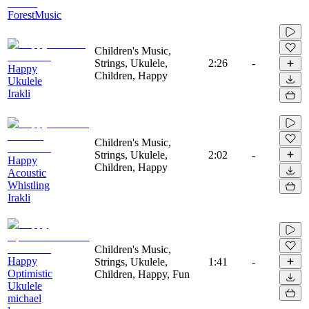
ForestMusic
Children's Music,
Strings, Ukulele,
2:26
-
Happy
Children, Happy
Ukulele
Irakli
Children's Music,
Strings, Ukulele,
2:02
-
Happy
Children, Happy
Acoustic
Whistling
Irakli
Children's Music,
Happy
Strings, Ukulele,
1:41
-
Optimistic
Children, Happy, Fun
Ukulele
michael