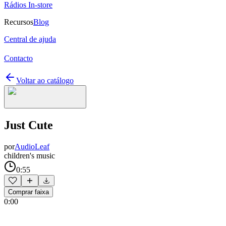
Rádios In-store
Recursos
Blog
Central de ajuda
Contacto
Voltar ao catálogo
Just Cute
por
AudioLeaf
children's music
0:55
Comprar faixa
0:00