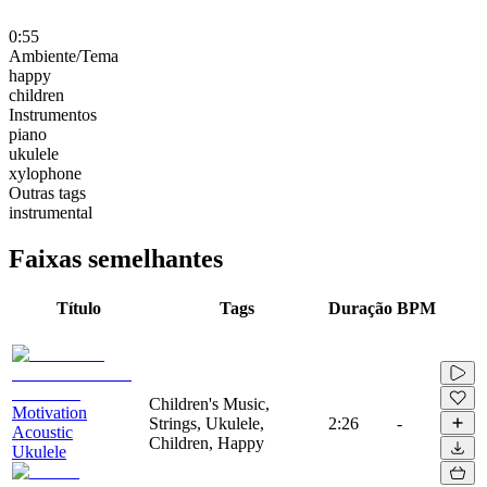
0:55
Ambiente/Tema
happy
children
Instrumentos
piano
ukulele
xylophone
Outras tags
instrumental
Faixas semelhantes
Título
Tags
Duração
BPM
Children's Music,
Motivation
Strings, Ukulele,
2:26
-
Acoustic
Children, Happy
Ukulele