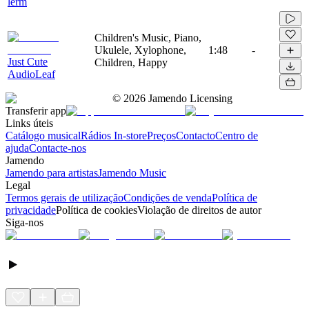
lerm
Children's Music, Piano,
Ukulele, Xylophone,
1:48
-
Just Cute
Children, Happy
AudioLeaf
©
2026
Jamendo Licensing
Transferir app
Links úteis
Catálogo musical
Rádios In-store
Preços
Contacto
Centro de
ajuda
Contacte-nos
Jamendo
Jamendo para artistas
Jamendo Music
Legal
Termos gerais de utilização
Condições de venda
Política de
privacidade
Política de cookies
Violação de direitos de autor
Siga-nos