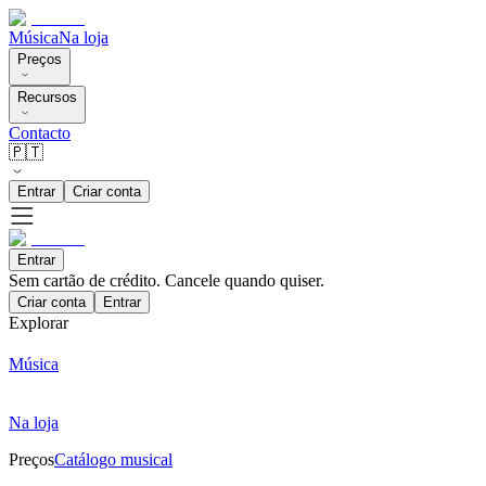
Música
Na loja
Preços
Recursos
Contacto
🇵🇹
Entrar
Criar conta
Entrar
Sem cartão de crédito. Cancele quando quiser.
Criar conta
Entrar
Explorar
Música
Na loja
Preços
Catálogo musical