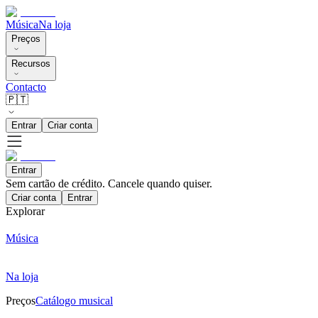
Música
Na loja
Preços
Recursos
Contacto
🇵🇹
Entrar
Criar conta
Entrar
Sem cartão de crédito. Cancele quando quiser.
Criar conta
Entrar
Explorar
Música
Na loja
Preços
Catálogo musical