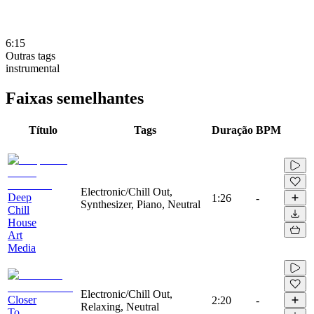
6:15
Outras tags
instrumental
Faixas semelhantes
Título
Tags
Duração
BPM
Electronic/Chill Out,
Deep
1:26
-
Synthesizer, Piano, Neutral
Chill
House
Art
Media
Electronic/Chill Out,
Closer
2:20
-
Relaxing, Neutral
To