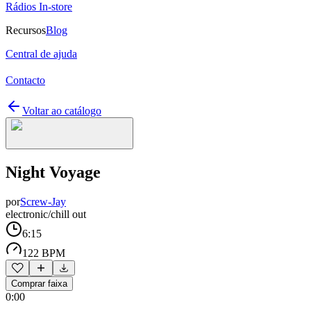
Rádios In-store
Recursos
Blog
Central de ajuda
Contacto
Voltar ao catálogo
Night Voyage
por
Screw-Jay
electronic/chill out
6:15
122 BPM
Comprar faixa
0:00