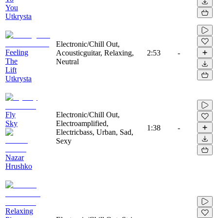
You
Utkrysta
Electronic/Chill Out,
Feeling
Acousticguitar, Relaxing,
2:53
-
The
Neutral
Lift
Utkrysta
Fly
Electronic/Chill Out,
Sky
Electroamplified,
1:38
-
Electricbass, Urban, Sad,
Sexy
Nazar
Hrushko
Relaxing