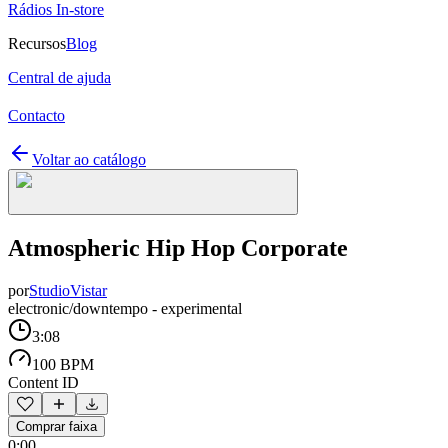
Rádios In-store
Recursos
Blog
Central de ajuda
Contacto
Voltar ao catálogo
Atmospheric Hip Hop Corporate
por
StudioVistar
electronic/downtempo - experimental
3:08
100 BPM
Content ID
Comprar faixa
0:00