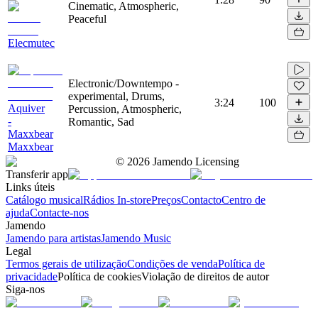
Cinematic, Atmospheric,
Peaceful
Elecmutec
Electronic/Downtempo -
experimental, Drums,
3:24
100
Aquiver
Percussion, Atmospheric,
-
Romantic, Sad
Maxxbear
Maxxbear
©
2026
Jamendo Licensing
Transferir app
Links úteis
Catálogo musical
Rádios In-store
Preços
Contacto
Centro de
ajuda
Contacte-nos
Jamendo
Jamendo para artistas
Jamendo Music
Legal
Termos gerais de utilização
Condições de venda
Política de
privacidade
Política de cookies
Violação de direitos de autor
Siga-nos