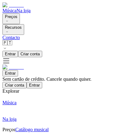
Música
Na loja
Preços
Recursos
Contacto
🇵🇹
Entrar
Criar conta
Entrar
Sem cartão de crédito. Cancele quando quiser.
Criar conta
Entrar
Explorar
Música
Na loja
Preços
Catálogo musical