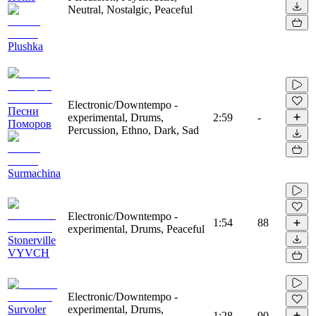
Neutral, Nostalgic, Peaceful
Plushka
Electronic/Downtempo -
Песни
experimental, Drums,
2:59
-
Поморов
Percussion, Ethno, Dark, Sad
Surmachina
Electronic/Downtempo -
1:54
88
experimental, Drums, Peaceful
Stonerville
VYVCH
Electronic/Downtempo -
Survoler
experimental, Drums,
1:28
90