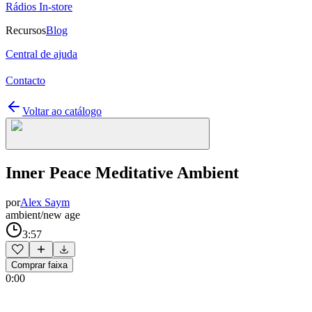
Rádios In-store
Recursos
Blog
Central de ajuda
Contacto
Voltar ao catálogo
Inner Peace Meditative Ambient
por
Alex Saym
ambient/new age
3:57
Comprar faixa
0:00