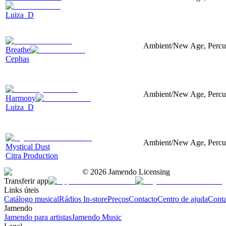
Luiza_D
Ambient/New Age, Percuss
Breathe
Cephas
Ambient/New Age, Percuss
Harmony
Luiza_D
Ambient/New Age, Percuss
Mystical Dust
Citra Production
©
2026
Jamendo Licensing
Transferir app
Links úteis
Catálogo musical
Rádios In-store
Preços
Contacto
Centro de ajuda
Conta
Jamendo
Jamendo para artistas
Jamendo Music