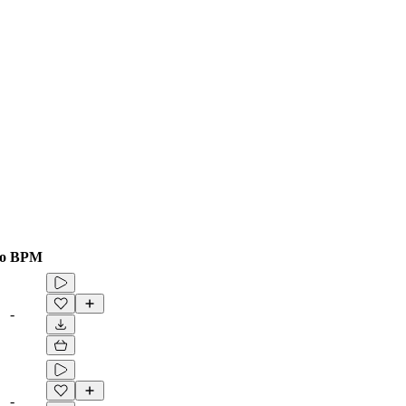
o
BPM
-
-