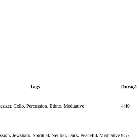
Tags
Duraçã
izer, Cello, Percussion, Ethno, Meditative
4:40
on, Jewsharp, Spiritual, Neutral, Dark, Peaceful, Meditative
9:57