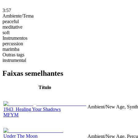
3:57
Ambiente/Tema
peaceful
meditative
soft
Instrumentos
percussion
marimba
Outras tags
instrumental
Faixas semelhantes
Título
Ambient/New Age, Synthes
1943_Healing Your Shadows
MFYM
Under The Moon
Ambient/New Age, Percussi