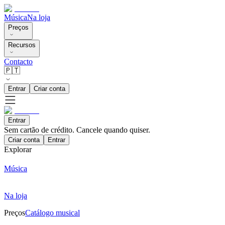
Música
Na loja
Preços
Recursos
Contacto
🇵🇹
Entrar
Criar conta
Entrar
Sem cartão de crédito. Cancele quando quiser.
Criar conta
Entrar
Explorar
Música
Na loja
Preços
Catálogo musical