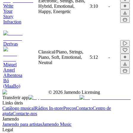
Electronic, Strings, Bass,
Write
Hybrid, Emotional,
3:10
-
Your
Happy, Energetic
Story
Infraction
Derivas
Classical/Piano, Strings,
Piano, Soft, Emotional,
5:12
-
Neutral
Miguel
Angel
Albentosa
Bó
(MaaBo)
©
2026
Jamendo Licensing
Transferir app
Links úteis
Catálogo musical
Rádios In-store
Preços
Contacto
Centro de
ajuda
Contacte-nos
Jamendo
Jamendo para artistas
Jamendo Music
Legal