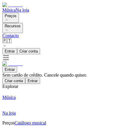
Música
Na loja
Preços
Recursos
Contacto
🇵🇹
Entrar
Criar conta
Entrar
Sem cartão de crédito. Cancele quando quiser.
Criar conta
Entrar
Explorar
Música
Na loja
Preços
Catálogo musical