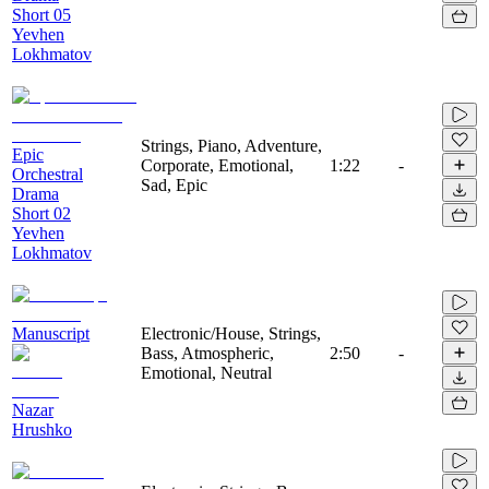
Short 05
Yevhen
Lokhmatov
Strings, Piano, Adventure,
Epic
Corporate, Emotional,
1:22
-
Orchestral
Sad, Epic
Drama
Short 02
Yevhen
Lokhmatov
Manuscript
Electronic/House, Strings,
Bass, Atmospheric,
2:50
-
Emotional, Neutral
Nazar
Hrushko