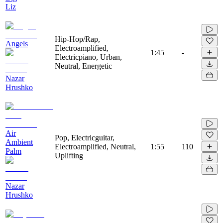
Liz
Hip-Hop/Rap,
Angels
Electroamplified,
1:45
-
Electricpiano, Urban,
Neutral, Energetic
Nazar
Hrushko
Air
Pop, Electricguitar,
Ambient
Electroamplified, Neutral,
1:55
110
Palm
Uplifting
Nazar
Hrushko