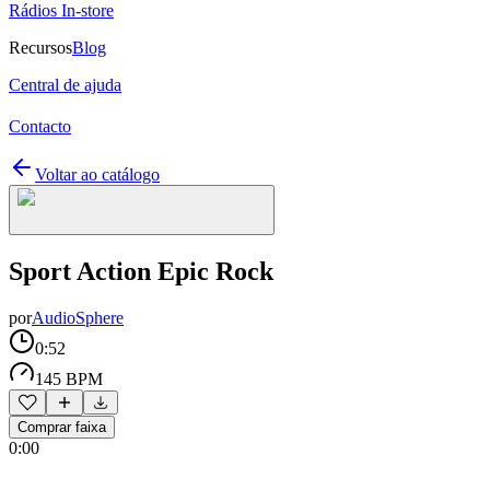
Rádios In-store
Recursos
Blog
Central de ajuda
Contacto
Voltar ao catálogo
Sport Action Epic Rock
por
AudioSphere
0:52
145 BPM
Comprar faixa
0:00