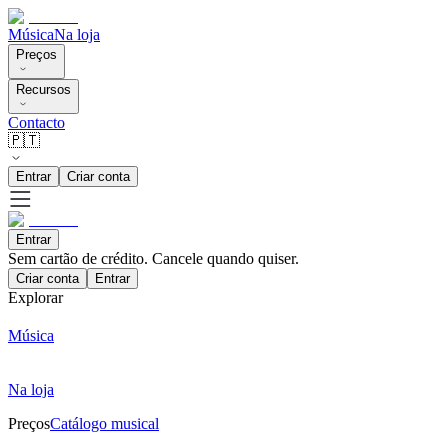
Música
Na loja
Preços
Recursos
Contacto
🇵🇹
Entrar
Criar conta
Entrar
Sem cartão de crédito. Cancele quando quiser.
Criar conta
Entrar
Explorar
Música
Na loja
Preços
Catálogo musical