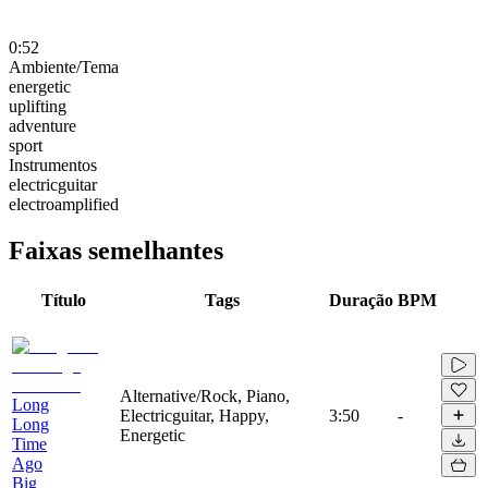
0:52
Ambiente/Tema
energetic
uplifting
adventure
sport
Instrumentos
electricguitar
electroamplified
Faixas semelhantes
Título
Tags
Duração
BPM
Alternative/Rock, Piano,
Long
Electricguitar, Happy,
3:50
-
Long
Energetic
Time
Ago
Big