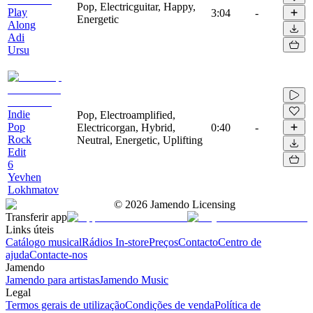
Pop, Electricguitar, Happy,
Play
3:04
-
Energetic
Along
Adi
Ursu
Indie
Pop, Electroamplified,
Pop
Electricorgan, Hybrid,
0:40
-
Rock
Neutral, Energetic, Uplifting
Edit
6
Yevhen
Lokhmatov
©
2026
Jamendo Licensing
Transferir app
Links úteis
Catálogo musical
Rádios In-store
Preços
Contacto
Centro de
ajuda
Contacte-nos
Jamendo
Jamendo para artistas
Jamendo Music
Legal
Termos gerais de utilização
Condições de venda
Política de