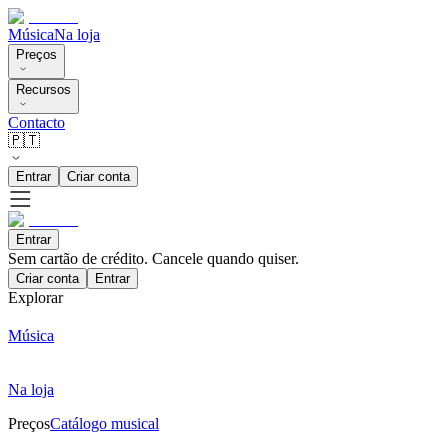
Música
Na loja
Preços
Recursos
Contacto
🇵🇹
Entrar
Criar conta
Entrar
Sem cartão de crédito. Cancele quando quiser.
Criar conta
Entrar
Explorar
Música
Na loja
Preços
Catálogo musical