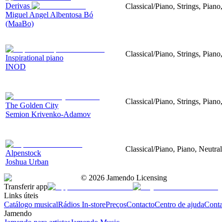
Derivas
Classical/Piano, Strings, Piano
Miguel Angel Albentosa Bó
(MaaBo)
Classical/Piano, Strings, Pian
Inspirational piano
INOD
Classical/Piano, Strings, Piano
The Golden City
Semion Krivenko-Adamov
Classical/Piano, Piano, Neutral
Alpenstock
Joshua Urban
©
2026
Jamendo Licensing
Transferir app
Links úteis
Catálogo musical
Rádios In-store
Preços
Contacto
Centro de ajuda
Conta
Jamendo