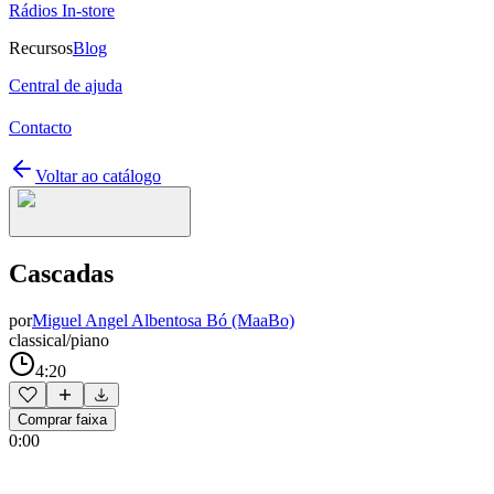
Rádios In-store
Recursos
Blog
Central de ajuda
Contacto
Voltar ao catálogo
Cascadas
por
Miguel Angel Albentosa Bó (MaaBo)
classical/piano
4:20
Comprar faixa
0:00