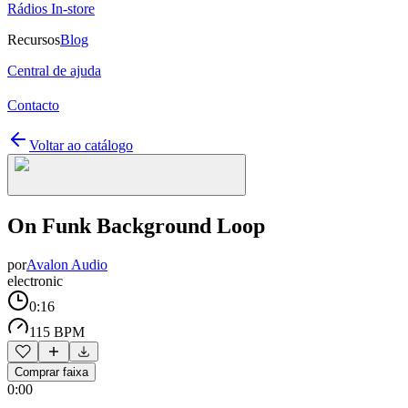
Rádios In-store
Recursos
Blog
Central de ajuda
Contacto
Voltar ao catálogo
On Funk Background Loop
por
Avalon Audio
electronic
0:16
115 BPM
Comprar faixa
0:00