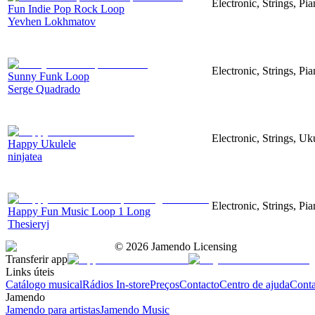
Electronic, Strings, Pi
Fun Indie Pop Rock Loop
Yevhen Lokhmatov
Electronic, Strings, P
Sunny Funk Loop
Serge Quadrado
Electronic, Strings, U
Happy Ukulele
ninjatea
Electronic, Strings, Pi
Happy Fun Music Loop 1 Long
Thesieryj
©
2026
Jamendo Licensing
Transferir app
Links úteis
Catálogo musical
Rádios In-store
Preços
Contacto
Centro de ajuda
Conta
Jamendo
Jamendo para artistas
Jamendo Music