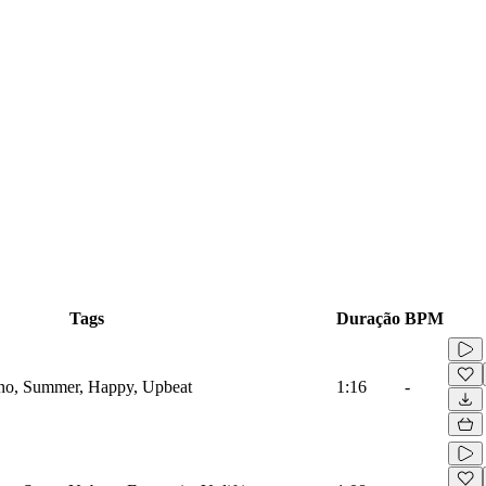
Tags
Duração
BPM
iano, Summer, Happy, Upbeat
1:16
-