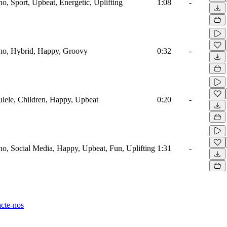
ano, Sport, Upbeat, Energetic, Uplifting
1:08
-
iano, Hybrid, Happy, Groovy
0:32
-
kulele, Children, Happy, Upbeat
0:20
-
ano, Social Media, Happy, Upbeat, Fun, Uplifting
1:31
-
cte-nos