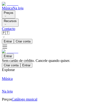
Música
Na loja
Preços
Recursos
Contacto
🇵🇹
Entrar
Criar conta
Entrar
Sem cartão de crédito. Cancele quando quiser.
Criar conta
Entrar
Explorar
Música
Na loja
Preços
Catálogo musical