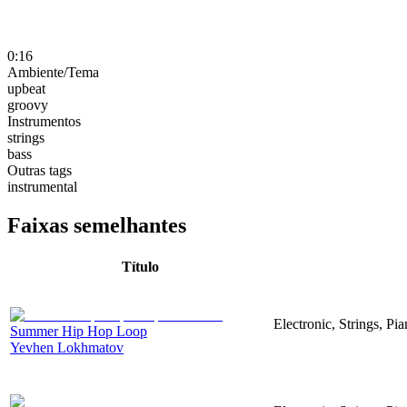
0:16
Ambiente/Tema
upbeat
groovy
Instrumentos
strings
bass
Outras tags
instrumental
Faixas semelhantes
Título
Electronic, Strings, P
Summer Hip Hop Loop
Yevhen Lokhmatov