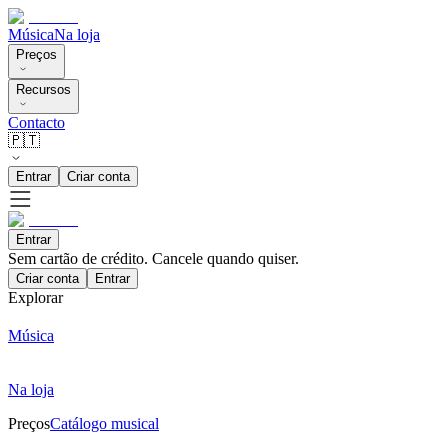
Música
Na loja
Preços
Recursos
Contacto
🇵🇹
Entrar
Criar conta
Entrar
Sem cartão de crédito. Cancele quando quiser.
Criar conta
Entrar
Explorar
Música
Na loja
Preços
Catálogo musical