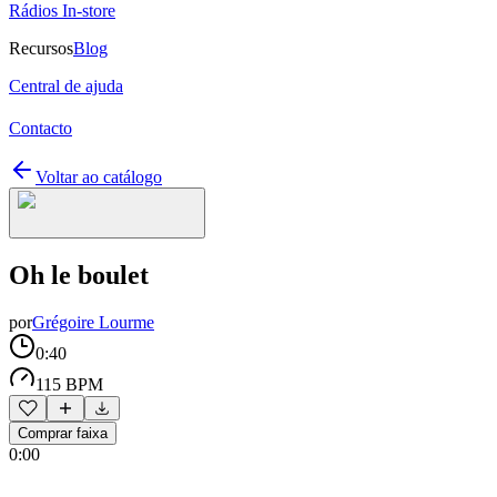
Rádios In-store
Recursos
Blog
Central de ajuda
Contacto
Voltar ao catálogo
Oh le boulet
por
Grégoire Lourme
0:40
115 BPM
Comprar faixa
0:00