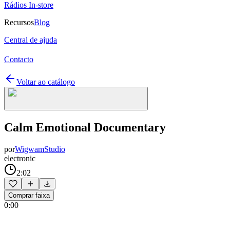
Rádios In-store
Recursos
Blog
Central de ajuda
Contacto
Voltar ao catálogo
Calm Emotional Documentary
por
WigwamStudio
electronic
2:02
Comprar faixa
0:00