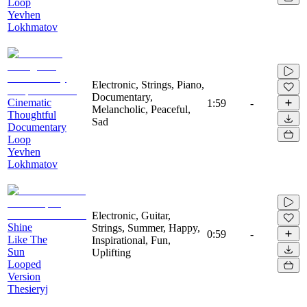
Loop
Yevhen
Lokhmatov
Electronic, Strings, Piano,
Documentary,
Cinematic
1:59
-
Melancholic, Peaceful,
Thoughtful
Sad
Documentary
Loop
Yevhen
Lokhmatov
Electronic, Guitar,
Shine
Strings, Summer, Happy,
0:59
-
Like The
Inspirational, Fun,
Sun
Uplifting
Looped
Version
Thesieryj