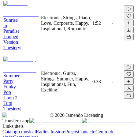
Electronic, Strings, Piano,
Sunrise
Love, Corporate, Happy,
1:52
-
in
Inspirational, Romantic
Paradise
Looped
Version
Thesieryj
Electronic, Guitar,
Summer
Strings, Summer, Happy,
Party
0:33
-
Inspirational, Fun,
Funky
Exciting
Pop
Loop 2
Tutti
Thesieryj
©
2026
Jamendo Licensing
Transferir app
Links úteis
Catálogo musical
Rádios In-store
Preços
Contacto
Centro de