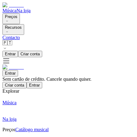
Música
Na loja
Preços
Recursos
Contacto
🇵🇹
Entrar
Criar conta
Entrar
Sem cartão de crédito. Cancele quando quiser.
Criar conta
Entrar
Explorar
Música
Na loja
Preços
Catálogo musical