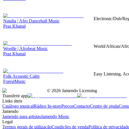
Electronic/Dub/Reg
Natalia | Afro Dancehall Music
Praz Khanal
World/African/Afro
Wordle | Afrobeat Music
Praz Khanal
Easy Listening, Aco
Folk Acoustic Calm
ForestMusic
©
2026
Jamendo Licensing
Transferir app
Links úteis
Catálogo musical
Rádios In-store
Preços
Contacto
Centro de ajuda
Conta
Jamendo
Jamendo para artistas
Jamendo Music
Legal
Termos gerais de utilização
Condições de venda
Política de privacidad