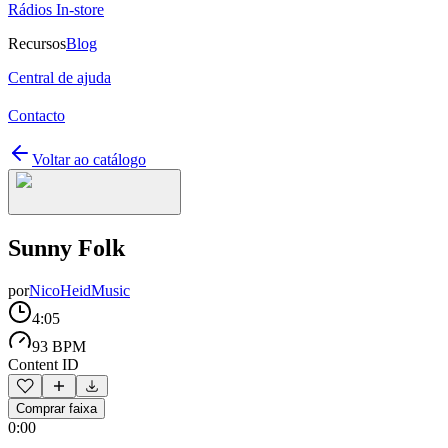
Rádios In-store
Recursos
Blog
Central de ajuda
Contacto
Voltar ao catálogo
Sunny Folk
por
NicoHeidMusic
4:05
93 BPM
Content ID
Comprar faixa
0:00