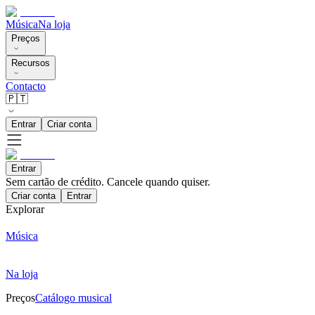
Música
Na loja
Preços
Recursos
Contacto
🇵🇹
Entrar
Criar conta
Entrar
Sem cartão de crédito. Cancele quando quiser.
Criar conta
Entrar
Explorar
Música
Na loja
Preços
Catálogo musical