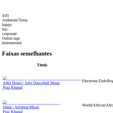
4:05
Ambiente/Tema
happy
fun
corporate
Outras tags
instrumental
Faixas semelhantes
Título
Electronic/Dub/Reg
After Hours | Afro Dancehall Music
Praz Khanal
World/African/Afro
Slime | Afrobeat Music
Praz Khanal