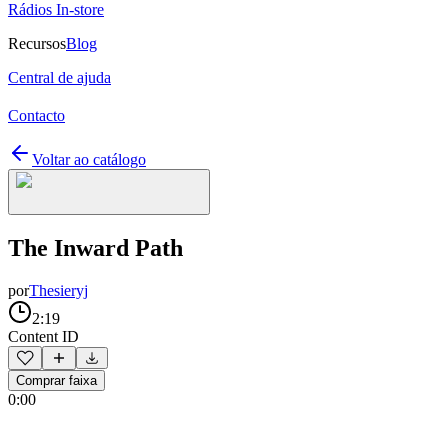
Rádios In-store
Recursos
Blog
Central de ajuda
Contacto
Voltar ao catálogo
The Inward Path
por
Thesieryj
2:19
Content ID
Comprar faixa
0:00