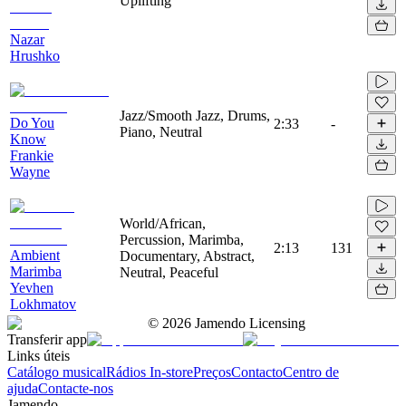
Uplifting
Nazar
Hrushko
Jazz/Smooth Jazz, Drums,
Do You
2:33
-
Piano, Neutral
Know
Frankie
Wayne
World/African,
Percussion, Marimba,
2:13
131
Ambient
Documentary, Abstract,
Marimba
Neutral, Peaceful
Yevhen
Lokhmatov
©
2026
Jamendo Licensing
Transferir app
Links úteis
Catálogo musical
Rádios In-store
Preços
Contacto
Centro de
ajuda
Contacte-nos
Jamendo