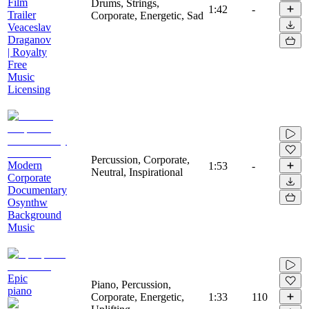
Film
Drums, Strings,
1:42
-
Trailer
Corporate, Energetic, Sad
Veaceslav
Draganov
| Royalty
Free
Music
Licensing
Percussion, Corporate,
Modern
1:53
-
Neutral, Inspirational
Corporate
Documentary
Osynthw
Background
Music
Epic
Piano, Percussion,
piano
Corporate, Energetic,
1:33
110