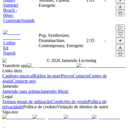
Summer, Upbeat,
1:03
-
Summer
Energetic
Beach -
60sec
CorporateSounds
Pop, Synthesizer,
Drummachine,
2:35
-
Coffee
Contemporary, Energetic
Ed
Napoli
©
2026
Jamendo Licensing
Transferir app
Links úteis
Catálogo musical
Rádios In-store
Preços
Contacto
Centro de
ajuda
Contacte-nos
Jamendo
Jamendo para artistas
Jamendo Music
Legal
Termos gerais de utilização
Condições de venda
Política de
privacidade
Política de cookies
Violação de direitos de autor
Siga-nos