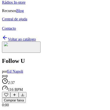
Rádios In-store
Recursos
Blog
Central de ajuda
Contacto
Voltar ao catálogo
Follow U
por
Ed Napoli
pop
2:37
116 BPM
Comprar faixa
0:00