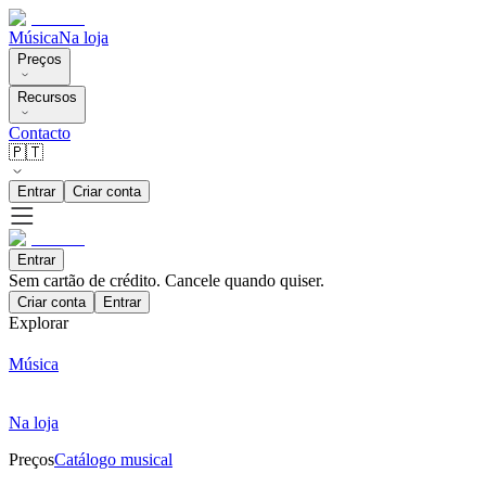
Música
Na loja
Preços
Recursos
Contacto
🇵🇹
Entrar
Criar conta
Entrar
Sem cartão de crédito. Cancele quando quiser.
Criar conta
Entrar
Explorar
Música
Na loja
Preços
Catálogo musical