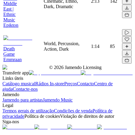
Cinematic, Ethno,
2:13
142
Middle
Dark, Dramatic
East |
Ethnic
Music
Epikton
World, Percussion,
1:14
85
Death
Action, Dark
Game
Emmraan
©
2026
Jamendo Licensing
Transferir app
Links úteis
Catálogo musical
Rádios In-store
Preços
Contacto
Centro de
ajuda
Contacte-nos
Jamendo
Jamendo para artistas
Jamendo Music
Legal
Termos gerais de utilização
Condições de venda
Política de
privacidade
Política de cookies
Violação de direitos de autor
Siga-nos