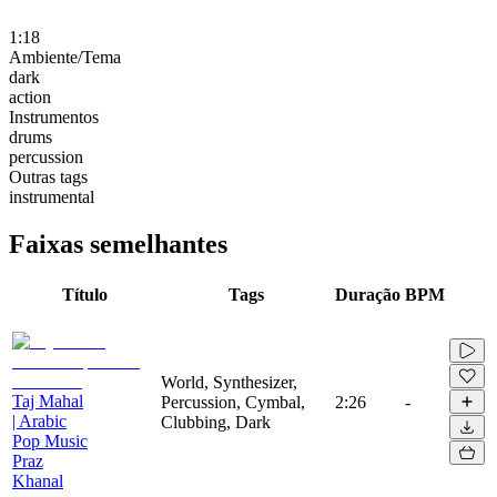
1:18
Ambiente/Tema
dark
action
Instrumentos
drums
percussion
Outras tags
instrumental
Faixas semelhantes
Título
Tags
Duração
BPM
World, Synthesizer,
Taj Mahal
Percussion, Cymbal,
2:26
-
| Arabic
Clubbing, Dark
Pop Music
Praz
Khanal