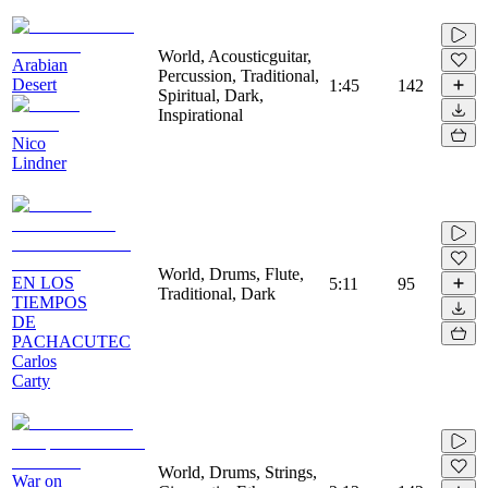
World, Acousticguitar,
Arabian
Percussion, Traditional,
Desert
1:45
142
Spiritual, Dark,
Inspirational
Nico
Lindner
World, Drums, Flute,
EN LOS
5:11
95
Traditional, Dark
TIEMPOS
DE
PACHACUTEC
Carlos
Carty
World, Drums, Strings,
War on