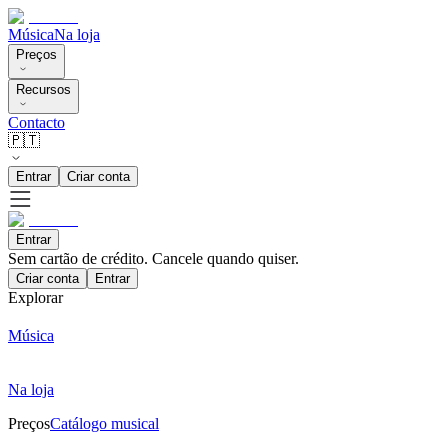
Música
Na loja
Preços
Recursos
Contacto
🇵🇹
Entrar
Criar conta
Entrar
Sem cartão de crédito. Cancele quando quiser.
Criar conta
Entrar
Explorar
Música
Na loja
Preços
Catálogo musical