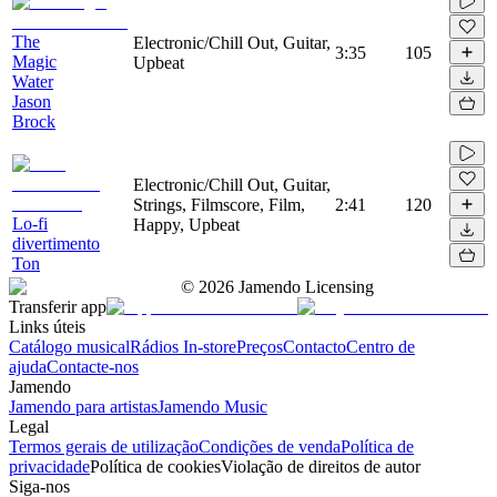
The
Electronic/Chill Out, Guitar,
3:35
105
Magic
Upbeat
Water
Jason
Brock
Electronic/Chill Out, Guitar,
Strings, Filmscore, Film,
2:41
120
Lo-fi
Happy, Upbeat
divertimento
Ton
©
2026
Jamendo Licensing
Transferir app
Links úteis
Catálogo musical
Rádios In-store
Preços
Contacto
Centro de
ajuda
Contacte-nos
Jamendo
Jamendo para artistas
Jamendo Music
Legal
Termos gerais de utilização
Condições de venda
Política de
privacidade
Política de cookies
Violação de direitos de autor
Siga-nos