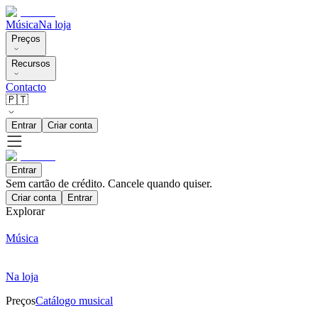
Música
Na loja
Preços
Recursos
Contacto
🇵🇹
Entrar
Criar conta
Entrar
Sem cartão de crédito. Cancele quando quiser.
Criar conta
Entrar
Explorar
Música
Na loja
Preços
Catálogo musical