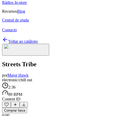
Rádios In-store
Recursos
Blog
Central de ajuda
Contacto
Voltar ao catálogo
Streets Tribe
por
Major Hawk
electronic/chill out
2:36
89 BPM
Content ID
Comprar faixa
0:00