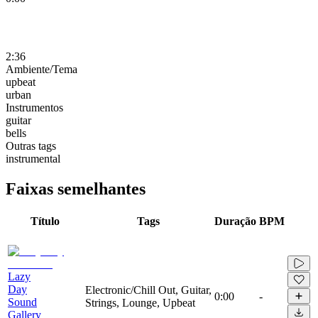
2:36
Ambiente/Tema
upbeat
urban
Instrumentos
guitar
bells
Outras tags
instrumental
Faixas semelhantes
Título
Tags
Duração
BPM
Lazy
Day
Electronic/Chill Out, Guitar,
0:00
-
Sound
Strings, Lounge, Upbeat
Gallery