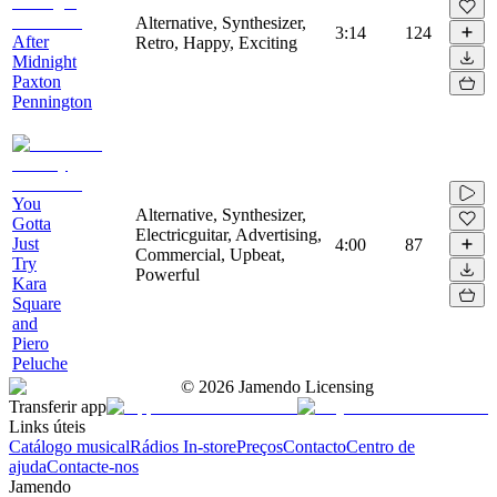
Alternative, Synthesizer,
3:14
124
After
Retro, Happy, Exciting
Midnight
Paxton
Pennington
You
Alternative, Synthesizer,
Gotta
Electricguitar, Advertising,
Just
4:00
87
Commercial, Upbeat,
Try
Powerful
Kara
Square
and
Piero
Peluche
©
2026
Jamendo Licensing
Transferir app
Links úteis
Catálogo musical
Rádios In-store
Preços
Contacto
Centro de
ajuda
Contacte-nos
Jamendo