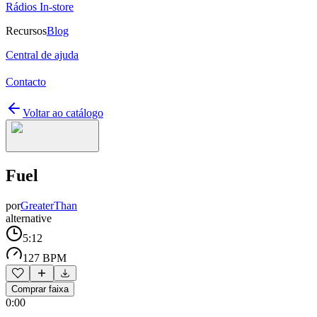
Rádios In-store
Recursos
Blog
Central de ajuda
Contacto
Voltar ao catálogo
Fuel
por
GreaterThan
alternative
5:12
127 BPM
Comprar faixa
0:00