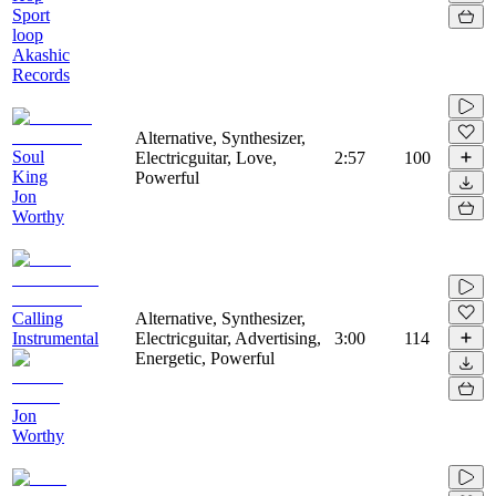
Sport
loop
Akashic
Records
Alternative, Synthesizer,
Soul
Electricguitar, Love,
2:57
100
King
Powerful
Jon
Worthy
Calling
Alternative, Synthesizer,
Instrumental
Electricguitar, Advertising,
3:00
114
Energetic, Powerful
Jon
Worthy