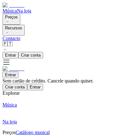
Música
Na loja
Preços
Recursos
Contacto
🇵🇹
Entrar
Criar conta
Entrar
Sem cartão de crédito. Cancele quando quiser.
Criar conta
Entrar
Explorar
Música
Na loja
Preços
Catálogo musical