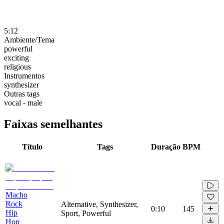
5:12
Ambiente/Tema
powerful
exciting
religious
Instrumentos
synthesizer
Outras tags
vocal - male
Faixas semelhantes
Título
Tags
Duração
BPM
Macho
Rock
Alternative, Synthesizer,
0:10
145
Hip
Sport, Powerful
Hop