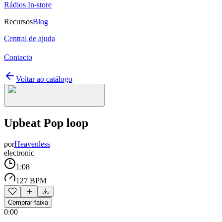
Rádios In-store
Recursos
Blog
Central de ajuda
Contacto
Voltar ao catálogo
Upbeat Pop loop
por
Heavenless
electronic
1:08
127 BPM
Comprar faixa
0:00