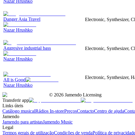
Nazar Hrushko
Danger Asia Travel
Electronic, Synthesizer, C
Nazar Hrushko
Aggresive industrial bass
Electronic, Synthesizer, 
Nazar Hrushko
Electronic, Synthesizer, 
All is Good
Nazar Hrushko
©
2026
Jamendo Licensing
Transferir app
Links úteis
Catálogo musical
Rádios In-store
Preços
Contacto
Centro de ajuda
Conta
Jamendo
Jamendo para artistas
Jamendo Music
Legal
Termos gerais de utilização
Condições de venda
Política de privacidad