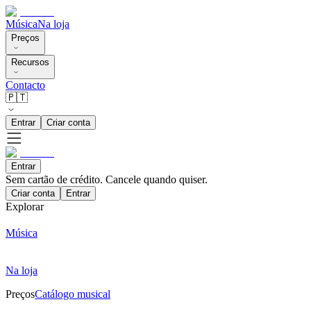
Música
Na loja
Preços
Recursos
Contacto
🇵🇹
Entrar
Criar conta
Entrar
Sem cartão de crédito. Cancele quando quiser.
Criar conta
Entrar
Explorar
Música
Na loja
Preços
Catálogo musical