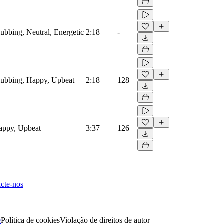
lubbing, Neutral, Energetic
2:18
-
Clubbing, Happy, Upbeat
2:18
128
Happy, Upbeat
3:37
126
cte-nos
e
Política de cookies
Violação de direitos de autor