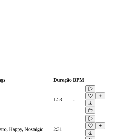
ags
Duração
BPM
t
1:53
-
etro, Happy, Nostalgic
2:31
-