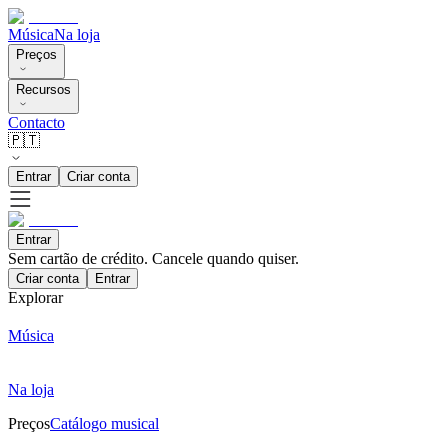
Música
Na loja
Preços
Recursos
Contacto
🇵🇹
Entrar
Criar conta
Entrar
Sem cartão de crédito. Cancele quando quiser.
Criar conta
Entrar
Explorar
Música
Na loja
Preços
Catálogo musical