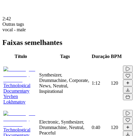
2:42
Outras tags
vocal - male
Faixas semelhantes
Título
Tags
Duração
BPM
Synthesizer,
Drummachine, Corporate,
1:12
120
Technological
News, Neutral,
Documentary
Inspirational
Yevhen
Lokhmatov
Electronic, Synthesizer,
Drummachine, Neutral,
0:40
120
Technological
Peaceful
Documentary