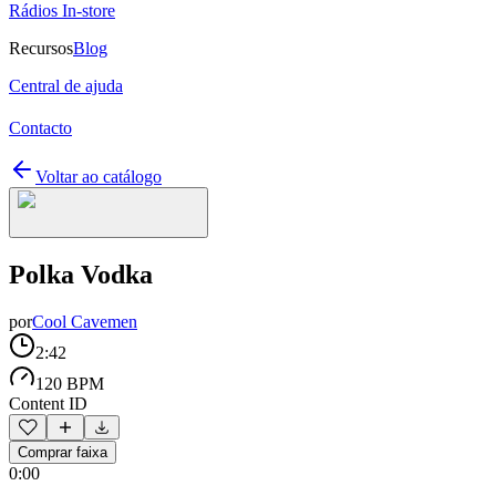
Rádios In-store
Recursos
Blog
Central de ajuda
Contacto
Voltar ao catálogo
Polka Vodka
por
Cool Cavemen
2:42
120 BPM
Content ID
Comprar faixa
0:00