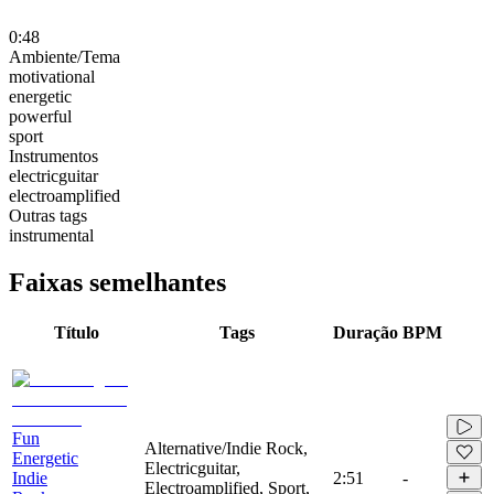
0:48
Ambiente/Tema
motivational
energetic
powerful
sport
Instrumentos
electricguitar
electroamplified
Outras tags
instrumental
Faixas semelhantes
Título
Tags
Duração
BPM
Fun
Alternative/Indie Rock,
Energetic
Electricguitar,
Indie
2:51
-
Electroamplified, Sport,