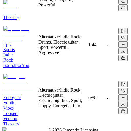
Powerful
Thesieryj
Alternative/Indie Rock,
Drums, Electricguitar,
Epic
1:44
-
Sport, Powerful,
Sports
Aggressive
Indie
Rock
SoundForYou
Alternative/Indie Rock,
Electricguitar,
Energetic
0:58
-
Electroamplified, Sport,
Youth
Happy, Energetic, Fun
Vibes
Looped
Version
Thesieryj
©
2026
Jamendo Licensing