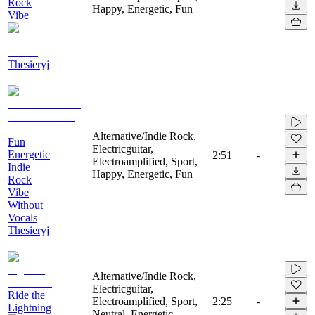
Rock
Happy, Energetic, Fun
Vibe
Thesieryj
Alternative/Indie Rock,
Fun
Electricguitar,
Energetic
2:51
-
Electroamplified, Sport,
Indie
Happy, Energetic, Fun
Rock
Vibe
Without
Vocals
Thesieryj
Alternative/Indie Rock,
Electricguitar,
Ride the
Electroamplified, Sport,
2:25
-
Lightning
Neutral, Energetic,