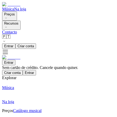
Música
Na loja
Preços
Recursos
Contacto
🇵🇹
Entrar
Criar conta
Entrar
Sem cartão de crédito. Cancele quando quiser.
Criar conta
Entrar
Explorar
Música
Na loja
Preços
Catálogo musical