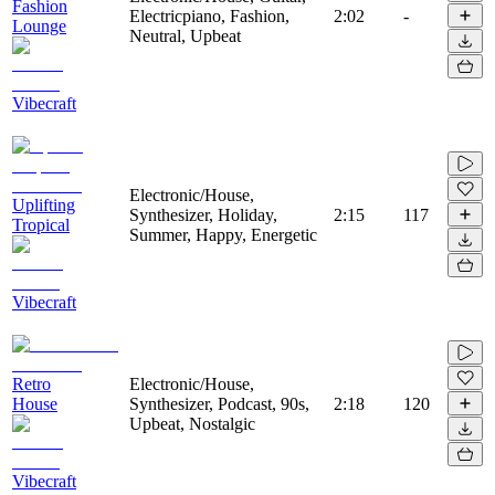
Fashion
Electricpiano, Fashion,
2:02
-
Lounge
Neutral, Upbeat
Vibecraft
Electronic/House,
Uplifting
Synthesizer, Holiday,
2:15
117
Tropical
Summer, Happy, Energetic
Vibecraft
Retro
Electronic/House,
House
Synthesizer, Podcast, 90s,
2:18
120
Upbeat, Nostalgic
Vibecraft