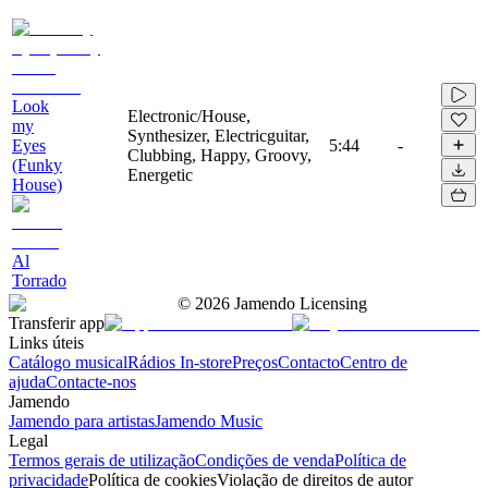
Look
Electronic/House,
my
Synthesizer, Electricguitar,
Eyes
5:44
-
Clubbing, Happy, Groovy,
(Funky
Energetic
House)
Al
Torrado
©
2026
Jamendo Licensing
Transferir app
Links úteis
Catálogo musical
Rádios In-store
Preços
Contacto
Centro de
ajuda
Contacte-nos
Jamendo
Jamendo para artistas
Jamendo Music
Legal
Termos gerais de utilização
Condições de venda
Política de
privacidade
Política de cookies
Violação de direitos de autor