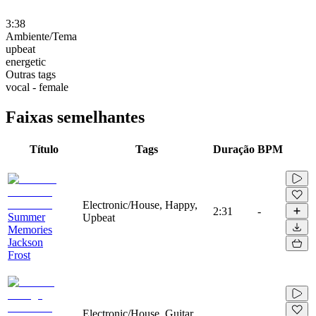
3:38
Ambiente/Tema
upbeat
energetic
Outras tags
vocal - female
Faixas semelhantes
Título
Tags
Duração
BPM
Electronic/House, Happy,
2:31
-
Summer
Upbeat
Memories
Jackson
Frost
Electronic/House, Guitar,