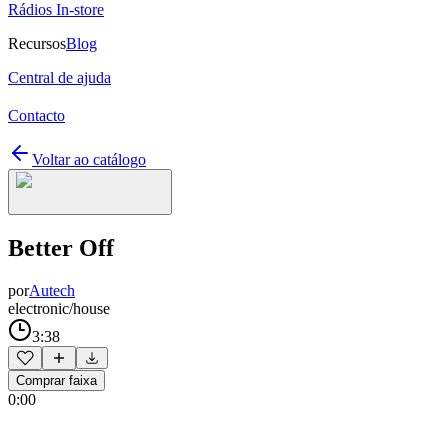
Rádios In-store
Recursos
Blog
Central de ajuda
Contacto
Voltar ao catálogo
Better Off
por
Autech
electronic/house
3:38
Comprar faixa
0:00