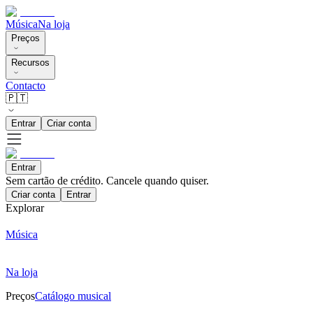
Música
Na loja
Preços
Recursos
Contacto
🇵🇹
Entrar
Criar conta
Entrar
Sem cartão de crédito. Cancele quando quiser.
Criar conta
Entrar
Explorar
Música
Na loja
Preços
Catálogo musical