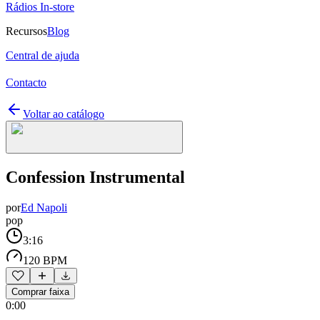
Rádios In-store
Recursos
Blog
Central de ajuda
Contacto
Voltar ao catálogo
Confession Instrumental
por
Ed Napoli
pop
3:16
120 BPM
Comprar faixa
0:00