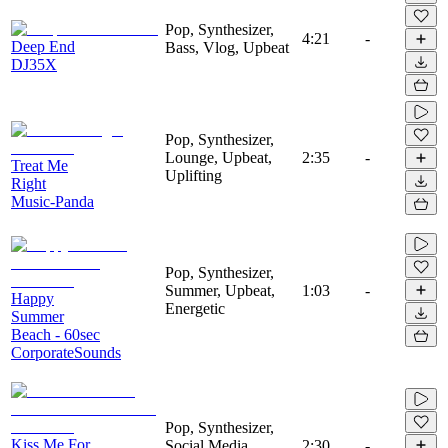
Pop, Synthesizer,
4:21
-
Deep End
Bass, Vlog, Upbeat
DJ35X
Pop, Synthesizer,
Lounge, Upbeat,
2:35
-
Treat Me
Uplifting
Right
Music-Panda
Pop, Synthesizer,
Summer, Upbeat,
1:03
-
Happy
Energetic
Summer
Beach - 60sec
CorporateSounds
Pop, Synthesizer,
Kiss Me For
Social Media,
2:30
-