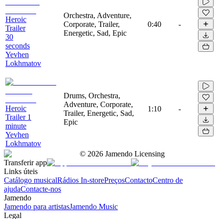
Orchestra, Adventure,
Heroic
Corporate, Trailer,
0:40
-
Trailer
Energetic, Sad, Epic
30
seconds
Yevhen
Lokhmatov
Drums, Orchestra,
Adventure, Corporate,
Heroic
1:10
-
Trailer, Energetic, Sad,
Trailer 1
Epic
minute
Yevhen
Lokhmatov
©
2026
Jamendo Licensing
Transferir app
Links úteis
Catálogo musical
Rádios In-store
Preços
Contacto
Centro de
ajuda
Contacte-nos
Jamendo
Jamendo para artistas
Jamendo Music
Legal