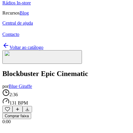
Rádios In-store
Recursos
Blog
Central de ajuda
Contacto
Voltar ao catálogo
Blockbuster Epic Cinematic
por
Blue Giraffe
2:36
131 BPM
Comprar faixa
0:00