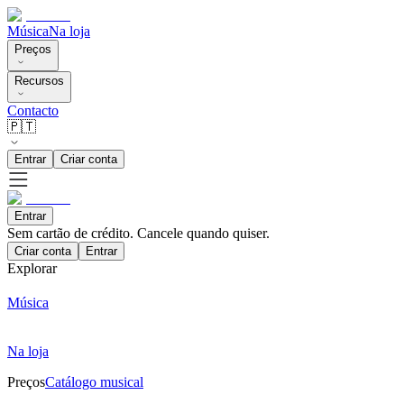
Música
Na loja
Preços
Recursos
Contacto
🇵🇹
Entrar
Criar conta
Entrar
Sem cartão de crédito. Cancele quando quiser.
Criar conta
Entrar
Explorar
Música
Na loja
Preços
Catálogo musical