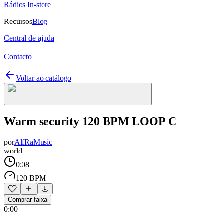
Rádios In-store
Recursos
Blog
Central de ajuda
Contacto
Voltar ao catálogo
Warm security 120 BPM LOOP C
por
AlfRaMusic
world
0:08
120 BPM
Comprar faixa
0:00