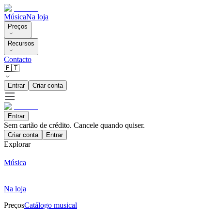
Música
Na loja
Preços
Recursos
Contacto
🇵🇹
Entrar
Criar conta
Entrar
Sem cartão de crédito. Cancele quando quiser.
Criar conta
Entrar
Explorar
Música
Na loja
Preços
Catálogo musical