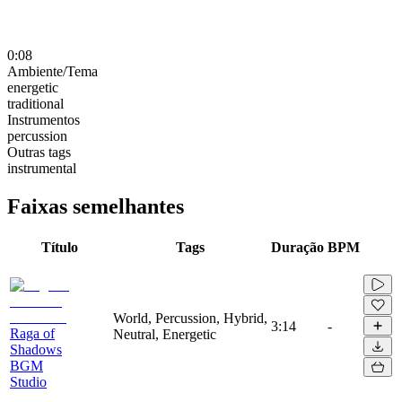
0:08
Ambiente/Tema
energetic
traditional
Instrumentos
percussion
Outras tags
instrumental
Faixas semelhantes
Título
Tags
Duração
BPM
World, Percussion, Hybrid,
3:14
-
Raga of
Neutral, Energetic
Shadows
BGM
Studio