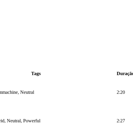
Tags
Duraçã
ummachine, Neutral
2:20
rid, Neutral, Powerful
2:27