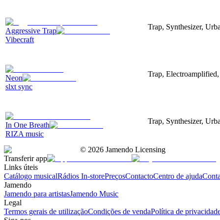
Trap, Synthesizer, Urba
Aggressive Trap
Vibecraft
Trap, Electroamplifie
Neon
slxt sync
Trap, Synthesizer, Urb
In One Breath
RIZA music
©
2026
Jamendo Licensing
Transferir app
Links úteis
Catálogo musical
Rádios In-store
Preços
Contacto
Centro de ajuda
Conta
Jamendo
Jamendo para artistas
Jamendo Music
Legal
Termos gerais de utilização
Condições de venda
Política de privacidad