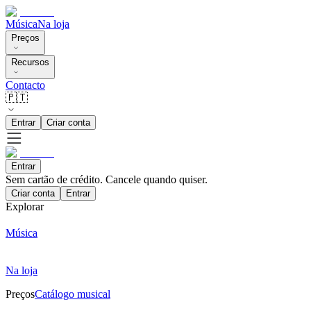
Música
Na loja
Preços
Recursos
Contacto
🇵🇹
Entrar
Criar conta
Entrar
Sem cartão de crédito. Cancele quando quiser.
Criar conta
Entrar
Explorar
Música
Na loja
Preços
Catálogo musical