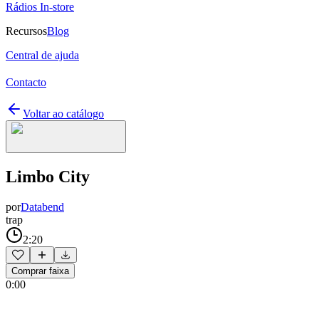
Rádios In-store
Recursos
Blog
Central de ajuda
Contacto
Voltar ao catálogo
Limbo City
por
Databend
trap
2:20
Comprar faixa
0:00