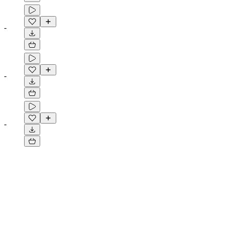
-
-
-