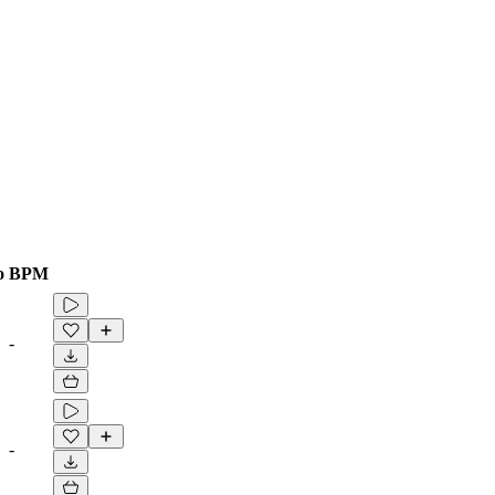
o
BPM
-
-