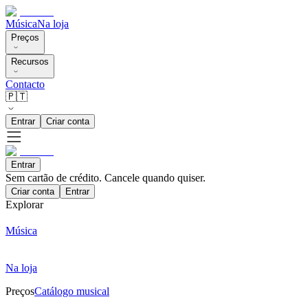
Música
Na loja
Preços
Recursos
Contacto
🇵🇹
Entrar
Criar conta
Entrar
Sem cartão de crédito. Cancele quando quiser.
Criar conta
Entrar
Explorar
Música
Na loja
Preços
Catálogo musical