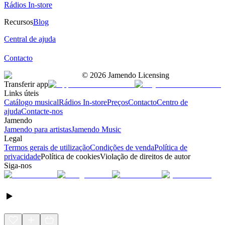
Rádios In-store
Recursos
Blog
Central de ajuda
Contacto
©
2026
Jamendo Licensing
Transferir app
Links úteis
Catálogo musical
Rádios In-store
Preços
Contacto
Centro de
ajuda
Contacte-nos
Jamendo
Jamendo para artistas
Jamendo Music
Legal
Termos gerais de utilização
Condições de venda
Política de
privacidade
Política de cookies
Violação de direitos de autor
Siga-nos