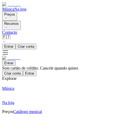
Música
Na loja
Preços
Recursos
Contacto
🇵🇹
Entrar
Criar conta
Entrar
Sem cartão de crédito. Cancele quando quiser.
Criar conta
Entrar
Explorar
Música
Na loja
Preços
Catálogo musical