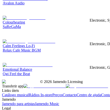
Avalon Audio
Electronic, 
Colourhearing
SaReGaMa
Electronic, 
Calm Feelings Lo-Fi
Relax Cafe Music BGM
Electronic, G
Emotional Balance
Ogi Feel the Beat
©
2026
Jamendo Licensing
Transferir app
Links úteis
Catálogo musical
Rádios In-store
Preços
Contacto
Centro de ajuda
Conta
Jamendo
Jamendo para artistas
Jamendo Music
Legal