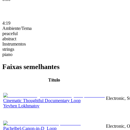
4:19
Ambiente/Tema
peaceful
abstract
Instrumentos
strings
piano
Faixas semelhantes
Título
Electronic, 
Cinematic Thoughtful Documentary Loop
Yevhen Lokhmatov
Electronic, O
Pachelbel-Canon-in-D_Loop