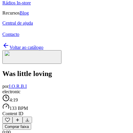
Rádios In-store
Recursos
Blog
Central de ajuda
Contacto
Voltar ao catálogo
Was little loving
por
J.O.R.B.I
electronic
4:19
133 BPM
Content ID
Comprar faixa
0:00