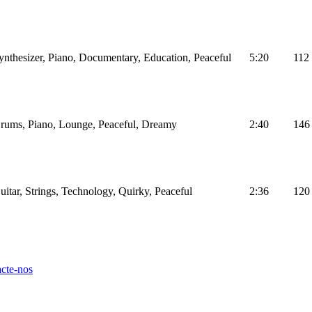
Synthesizer, Piano, Documentary, Education, Peaceful
5:20
112
Drums, Piano, Lounge, Peaceful, Dreamy
2:40
146
uitar, Strings, Technology, Quirky, Peaceful
2:36
120
cte-nos