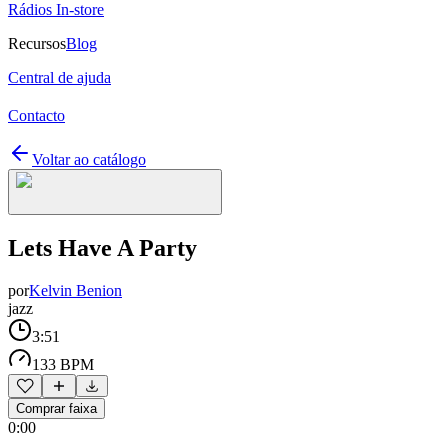
Rádios In-store
Recursos
Blog
Central de ajuda
Contacto
Voltar ao catálogo
Lets Have A Party
por
Kelvin Benion
jazz
3:51
133 BPM
Comprar faixa
0:00