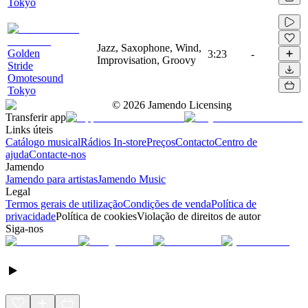
Tokyo
Jazz, Saxophone, Wind,
Golden
3:23
-
Improvisation, Groovy
Stride
Omotesound
Tokyo
©
2026
Jamendo Licensing
Transferir app
Links úteis
Catálogo musical
Rádios In-store
Preços
Contacto
Centro de
ajuda
Contacte-nos
Jamendo
Jamendo para artistas
Jamendo Music
Legal
Termos gerais de utilização
Condições de venda
Política de
privacidade
Política de cookies
Violação de direitos de autor
Siga-nos