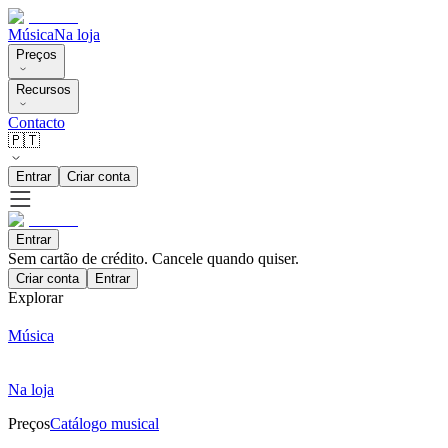
Música
Na loja
Preços
Recursos
Contacto
🇵🇹
Entrar
Criar conta
Entrar
Sem cartão de crédito. Cancele quando quiser.
Criar conta
Entrar
Explorar
Música
Na loja
Preços
Catálogo musical