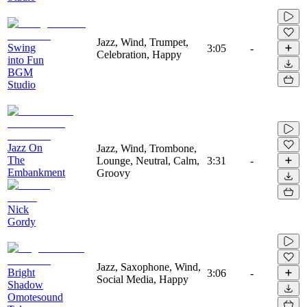
Jazz, Wind, Trumpet,
Swing
3:05
-
Celebration, Happy
into Fun
BGM
Studio
Jazz On
Jazz, Wind, Trombone,
The
Lounge, Neutral, Calm,
3:31
-
Embankment
Groovy
Nick
Gordy
Jazz, Saxophone, Wind,
Bright
3:06
-
Social Media, Happy
Shadow
Omotesound