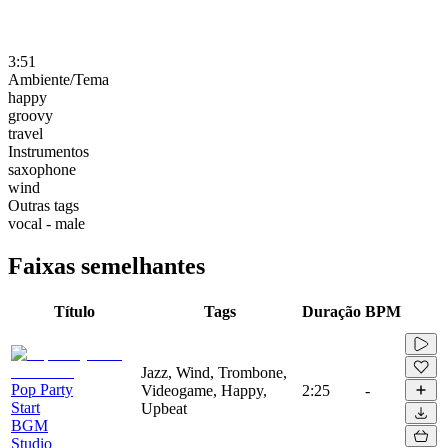
3:51
Ambiente/Tema
happy
groovy
travel
Instrumentos
saxophone
wind
Outras tags
vocal - male
Faixas semelhantes
Título
Tags
Duração
BPM
Jazz, Wind, Trombone,
Pop Party
Videogame, Happy,
2:25
-
Start
Upbeat
BGM
Studio