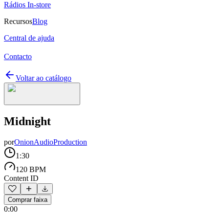
Rádios In-store
Recursos
Blog
Central de ajuda
Contacto
Voltar ao catálogo
Midnight
por
OnionAudioProduction
1:30
120 BPM
Content ID
Comprar faixa
0:00