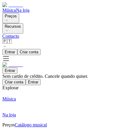
Música
Na loja
Preços
Recursos
Contacto
🇵🇹
Entrar
Criar conta
Entrar
Sem cartão de crédito. Cancele quando quiser.
Criar conta
Entrar
Explorar
Música
Na loja
Preços
Catálogo musical