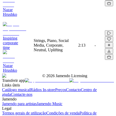
Nazar
Hrushko
Inspiring
Strings, Piano, Social
corporate
Media, Corporate,
2:13
-
time
Neutral, Uplifting
Nazar
Hrushko
©
2026
Jamendo Licensing
Transferir app
Links úteis
Catálogo musical
Rádios In-store
Preços
Contacto
Centro de
ajuda
Contacte-nos
Jamendo
Jamendo para artistas
Jamendo Music
Legal
Termos gerais de utilização
Condições de venda
Política de