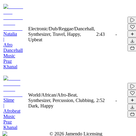
Electronic/Dub/Reggae/Dancehall,
Natalia
Synthesizer, Travel, Happy,
2:43
-
|
Upbeat
Afro
Dancehall
Music
Praz
Khanal
World/African/Afro-Beat,
Slime
Synthesizer, Percussion, Clubbing,
2:52
-
|
Dark, Happy
Afrobeat
Music
Praz
Khanal
©
2026
Jamendo Licensing