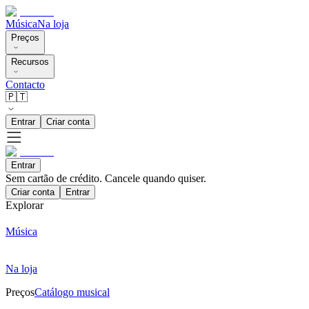
Música
Na loja
Preços
Recursos
Contacto
🇵🇹
Entrar
Criar conta
Entrar
Sem cartão de crédito. Cancele quando quiser.
Criar conta
Entrar
Explorar
Música
Na loja
Preços
Catálogo musical