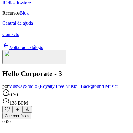
Rádios In-store
Recursos
Blog
Central de ajuda
Contacto
Voltar ao catálogo
Hello Corporate - 3
por
MuswayStudio (Royalty Free Music - Background Music)
0:30
138 BPM
Comprar faixa
0:00