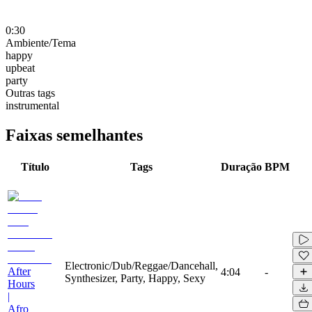
0:30
Ambiente/Tema
happy
upbeat
party
Outras tags
instrumental
Faixas semelhantes
Título
Tags
Duração
BPM
Electronic/Dub/Reggae/Dancehall,
After
4:04
-
Synthesizer, Party, Happy, Sexy
Hours
|
Afro