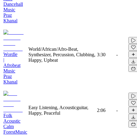
Dancehall
Music
Praz
Khanal
World/African/Afro-Beat,
Wordle
Synthesizer, Percussion, Clubbing,
3:30
-
|
Happy, Upbeat
Afrobeat
Music
Praz
Khanal
Easy Listening, Acousticguitar,
2:06
-
Happy, Peaceful
Folk
Acoustic
Calm
ForestMusic