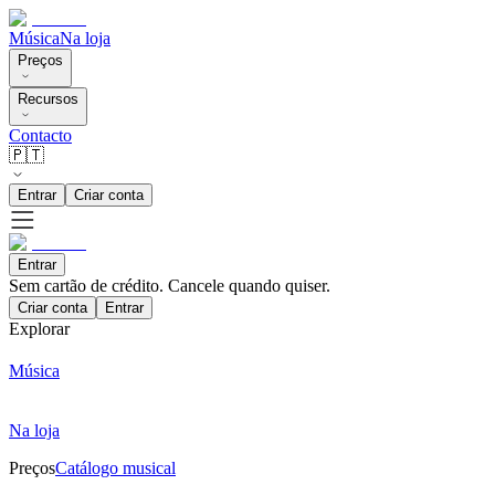
Música
Na loja
Preços
Recursos
Contacto
🇵🇹
Entrar
Criar conta
Entrar
Sem cartão de crédito. Cancele quando quiser.
Criar conta
Entrar
Explorar
Música
Na loja
Preços
Catálogo musical