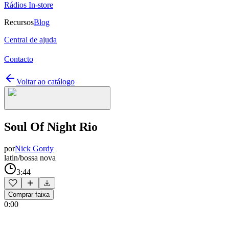
Rádios In-store
Recursos
Blog
Central de ajuda
Contacto
Voltar ao catálogo
Soul Of Night Rio
por
Nick Gordy
latin/bossa nova
3:44
Comprar faixa
0:00