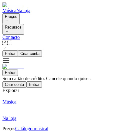
Música
Na loja
Preços
Recursos
Contacto
🇵🇹
Entrar
Criar conta
Entrar
Sem cartão de crédito. Cancele quando quiser.
Criar conta
Entrar
Explorar
Música
Na loja
Preços
Catálogo musical