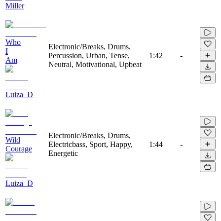
Miller
Who
Electronic/Breaks, Drums,
I
Percussion, Urban, Tense,
1:42
-
Am
Neutral, Motivational, Upbeat
Luiza_D
Electronic/Breaks, Drums,
Wild
Electricbass, Sport, Happy,
1:44
-
Courage
Energetic
Luiza_D