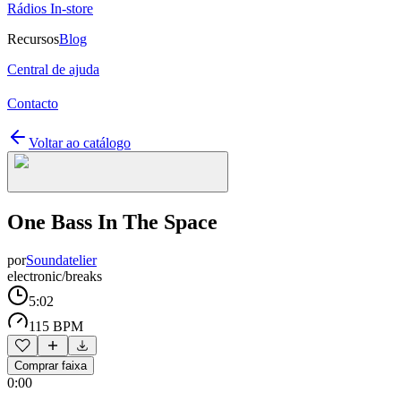
Rádios In-store
Recursos
Blog
Central de ajuda
Contacto
Voltar ao catálogo
One Bass In The Space
por
Soundatelier
electronic/breaks
5:02
115 BPM
Comprar faixa
0:00