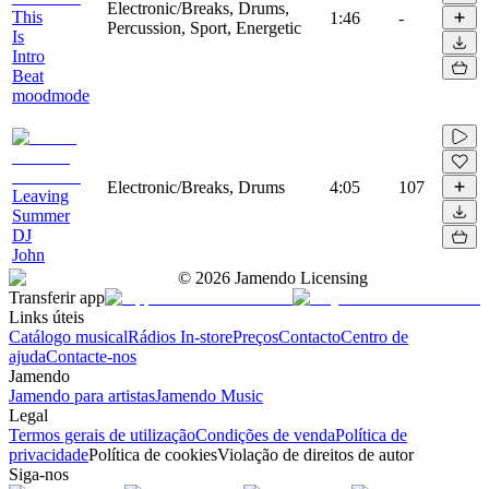
Electronic/Breaks, Drums,
This
1:46
-
Percussion, Sport, Energetic
Is
Intro
Beat
moodmode
Electronic/Breaks, Drums
4:05
107
Leaving
Summer
DJ
John
©
2026
Jamendo Licensing
Transferir app
Links úteis
Catálogo musical
Rádios In-store
Preços
Contacto
Centro de
ajuda
Contacte-nos
Jamendo
Jamendo para artistas
Jamendo Music
Legal
Termos gerais de utilização
Condições de venda
Política de
privacidade
Política de cookies
Violação de direitos de autor
Siga-nos