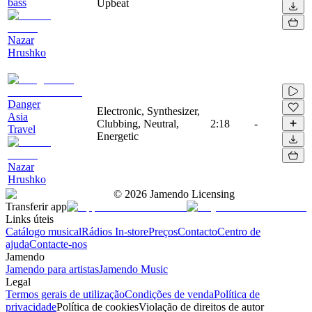
bass
Upbeat
Nazar
Hrushko
Danger
Electronic, Synthesizer,
Asia
Clubbing, Neutral,
2:18
-
Travel
Energetic
Nazar
Hrushko
©
2026
Jamendo Licensing
Transferir app
Links úteis
Catálogo musical
Rádios In-store
Preços
Contacto
Centro de
ajuda
Contacte-nos
Jamendo
Jamendo para artistas
Jamendo Music
Legal
Termos gerais de utilização
Condições de venda
Política de
privacidade
Política de cookies
Violação de direitos de autor