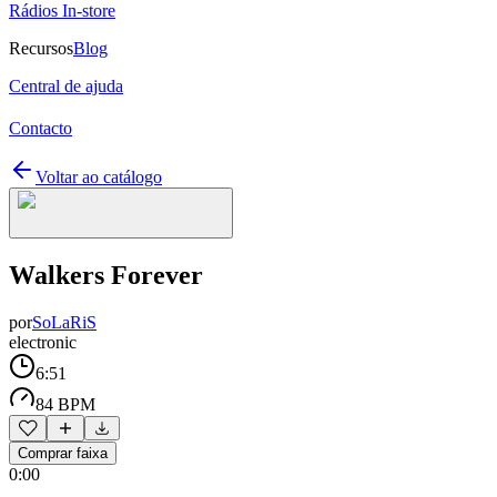
Rádios In-store
Recursos
Blog
Central de ajuda
Contacto
Voltar ao catálogo
Walkers Forever
por
SoLaRiS
electronic
6:51
84 BPM
Comprar faixa
0:00