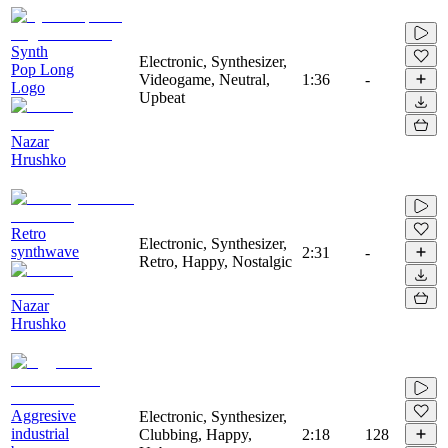
Synth
Electronic, Synthesizer,
Pop Long
Videogame, Neutral,
1:36
-
Logo
Upbeat
Nazar
Hrushko
Retro
Electronic, Synthesizer,
synthwave
2:31
-
Retro, Happy, Nostalgic
Nazar
Hrushko
Aggresive
Electronic, Synthesizer,
industrial
Clubbing, Happy,
2:18
128