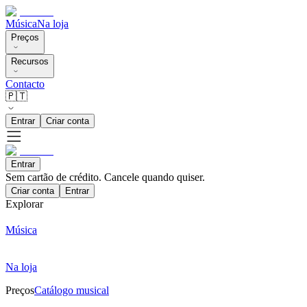
Música
Na loja
Preços
Recursos
Contacto
🇵🇹
Entrar
Criar conta
Entrar
Sem cartão de crédito. Cancele quando quiser.
Criar conta
Entrar
Explorar
Música
Na loja
Preços
Catálogo musical