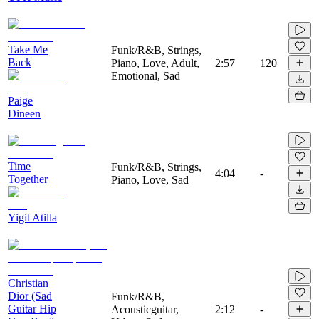
Take Me
Funk/R&B, Strings,
Back
Piano, Love, Adult,
2:57
120
Emotional, Sad
Paige
Dineen
Time
Funk/R&B, Strings,
4:04
-
Together
Piano, Love, Sad
Yigit Atilla
Christian
Dior (Sad
Funk/R&B,
Guitar Hip
Acousticguitar,
2:12
-