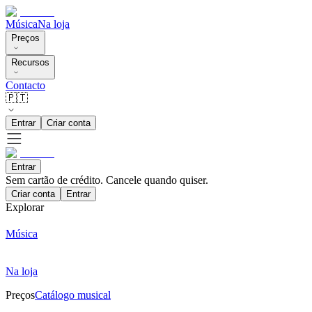
Música
Na loja
Preços
Recursos
Contacto
🇵🇹
Entrar
Criar conta
Entrar
Sem cartão de crédito. Cancele quando quiser.
Criar conta
Entrar
Explorar
Música
Na loja
Preços
Catálogo musical