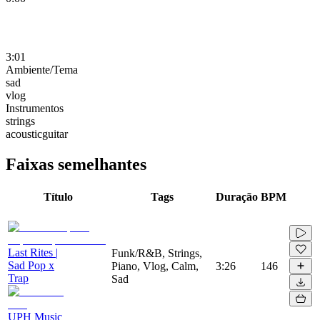
3:01
Ambiente/Tema
sad
vlog
Instrumentos
strings
acousticguitar
Faixas semelhantes
Título
Tags
Duração
BPM
Last Rites |
Funk/R&B, Strings,
Sad Pop x
Piano, Vlog, Calm,
3:26
146
Trap
Sad
UPH Music