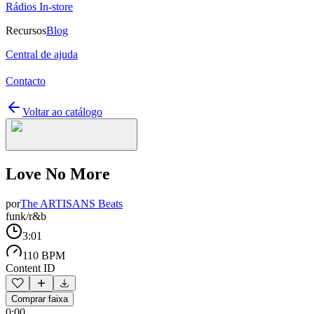
Rádios In-store
Recursos
Blog
Central de ajuda
Contacto
Voltar ao catálogo
Love No More
por
The ARTISANS Beats
funk/r&b
3:01
110 BPM
Content ID
Comprar faixa
0:00