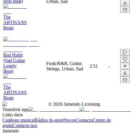
Hop Beat)
Urban, Sad
The
ARTISANS
Beats
Bad Habit
(Sad Guitar
Funk/R&B, Guitar,
Lonely
2:51
-
Strings, Urban, Sad
Beat)
The
ARTISANS
Beats
©
2026
Jamendo Licensing
Transferir app
Links úteis
Catálogo musical
Rádios In-store
Preços
Contacto
Centro de
ajuda
Contacte-nos
Jamendo