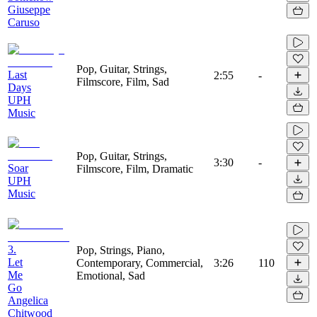
Giuseppe
Caruso
Pop, Guitar, Strings,
Last
2:55
-
Filmscore, Film, Sad
Days
UPH
Music
Pop, Guitar, Strings,
3:30
-
Soar
Filmscore, Film, Dramatic
UPH
Music
3.
Pop, Strings, Piano,
Let
Contemporary, Commercial,
3:26
110
Me
Emotional, Sad
Go
Angelica
Chitwood