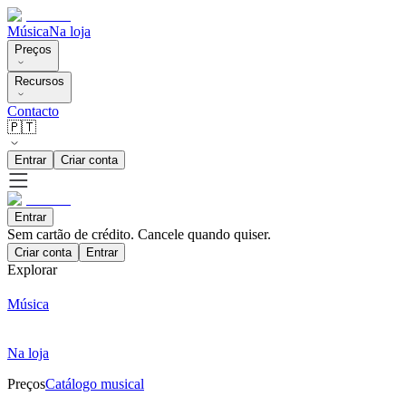
Música
Na loja
Preços
Recursos
Contacto
🇵🇹
Entrar
Criar conta
Entrar
Sem cartão de crédito. Cancele quando quiser.
Criar conta
Entrar
Explorar
Música
Na loja
Preços
Catálogo musical