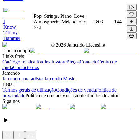
Pop, Strings, Piano, Love,
I
Atmospheric, Melancholic,
3:03
144
Know
Sad
Tiffany
Hammel
©
2026
Jamendo Licensing
Transferir app
Links úteis
Catálogo musical
Rádios In-store
Preços
Contacto
Centro de
ajuda
Contacte-nos
Jamendo
Jamendo para artistas
Jamendo Music
Legal
Termos gerais de utilização
Condições de venda
Política de
privacidade
Política de cookies
Violação de direitos de autor
Siga-nos