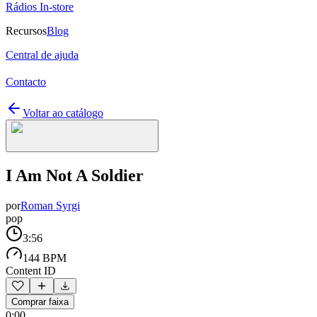
Rádios In-store
Recursos
Blog
Central de ajuda
Contacto
Voltar ao catálogo
I Am Not A Soldier
por
Roman Syrgi
pop
3:56
144 BPM
Content ID
Comprar faixa
0:00