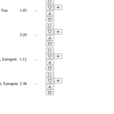
, Fun
1:45
-
3:20
-
, Energetic
1:12
-
t, Energetic
2:38
-