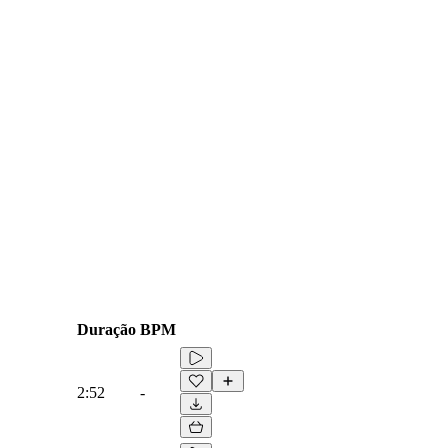
Duração
BPM
2:52
-