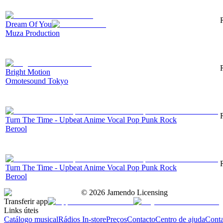
Dream Of You
Muza Production
Bright Motion
Omotesound Tokyo
Turn The Time - Upbeat Anime Vocal Pop Punk Rock
Berool
Turn The Time - Upbeat Anime Vocal Pop Punk Rock
Berool
©
2026
Jamendo Licensing
Transferir app
Links úteis
Catálogo musical
Rádios In-store
Preços
Contacto
Centro de ajuda
Conta