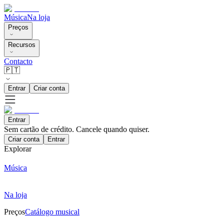
Música
Na loja
Preços
Recursos
Contacto
🇵🇹
Entrar
Criar conta
Entrar
Sem cartão de crédito. Cancele quando quiser.
Criar conta
Entrar
Explorar
Música
Na loja
Preços
Catálogo musical