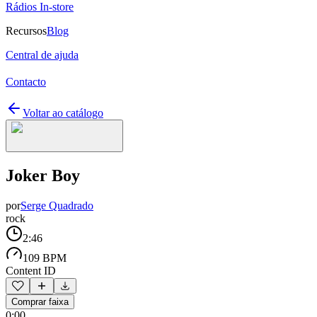
Rádios In-store
Recursos
Blog
Central de ajuda
Contacto
Voltar ao catálogo
Joker Boy
por
Serge Quadrado
rock
2:46
109 BPM
Content ID
Comprar faixa
0:00