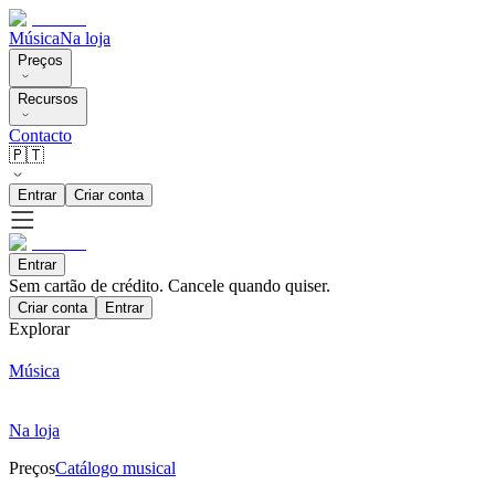
Música
Na loja
Preços
Recursos
Contacto
🇵🇹
Entrar
Criar conta
Entrar
Sem cartão de crédito. Cancele quando quiser.
Criar conta
Entrar
Explorar
Música
Na loja
Preços
Catálogo musical