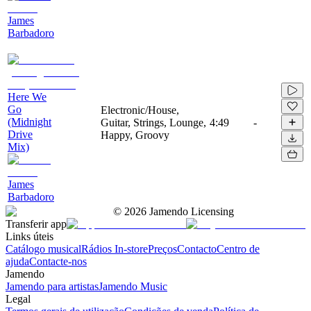
James
Barbadoro
Here We
Go
Electronic/House,
(Midnight
Guitar, Strings, Lounge,
4:49
-
Drive
Happy, Groovy
Mix)
James
Barbadoro
©
2026
Jamendo Licensing
Transferir app
Links úteis
Catálogo musical
Rádios In-store
Preços
Contacto
Centro de
ajuda
Contacte-nos
Jamendo
Jamendo para artistas
Jamendo Music
Legal