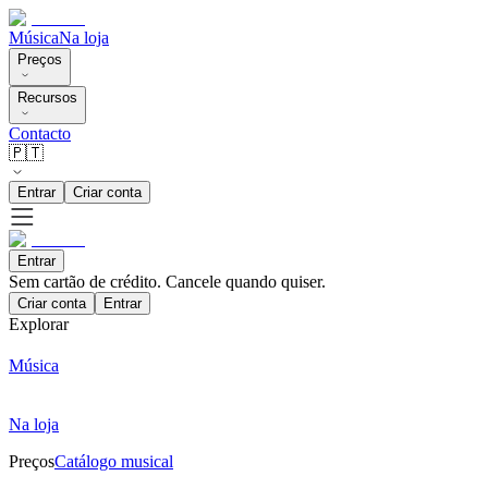
Música
Na loja
Preços
Recursos
Contacto
🇵🇹
Entrar
Criar conta
Entrar
Sem cartão de crédito. Cancele quando quiser.
Criar conta
Entrar
Explorar
Música
Na loja
Preços
Catálogo musical