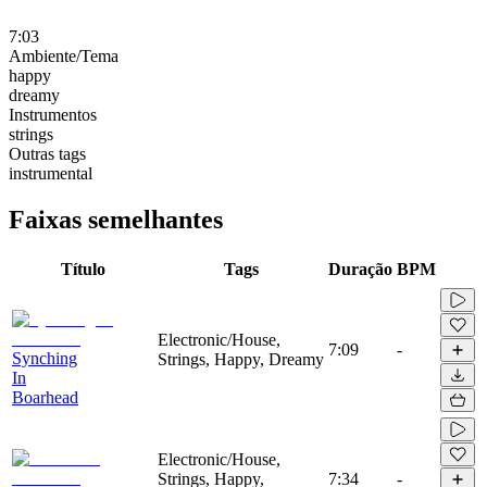
7:03
Ambiente/Tema
happy
dreamy
Instrumentos
strings
Outras tags
instrumental
Faixas semelhantes
Título
Tags
Duração
BPM
Electronic/House,
7:09
-
Synching
Strings, Happy, Dreamy
In
Boarhead
Electronic/House,
Strings, Happy,
7:34
-