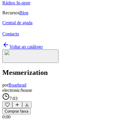
Rádios In-store
Recursos
Blog
Central de ajuda
Contacto
Voltar ao catálogo
Mesmerization
por
Boarhead
electronic/house
7:03
Comprar faixa
0:00