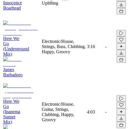
Innocence
Uplifting
Boarhead
Here We
Electronic/House,
Go
Strings, Bass, Clubbing,
3:16
-
(Underground
Happy, Groovy
Mix)
James
Barbadoro
Here We
Electronic/House,
Go
Guitar, Strings,
(Ipanema
4:03
-
Clubbing, Happy,
Sunset
Groovy
Mix)