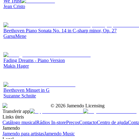
We Trust
Jean Cristo
Beethoven Piano Sonata No. 14 in C-sharp minor, Op. 27
GarsuMene
Fading Dreams - Piano Version
Makis Hager
Beethoven Minuet in G
Suzanne Schnite
©
2026
Jamendo Licensing
Transferir app
Links úteis
Catálogo musical
Rádios In-store
Preços
Contacto
Centro de ajuda
Conta
Jamendo
Jamendo para artistas
Jamendo Music