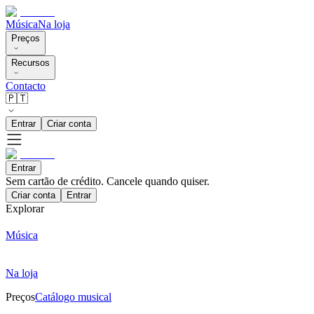
Música
Na loja
Preços
Recursos
Contacto
🇵🇹
Entrar
Criar conta
Entrar
Sem cartão de crédito. Cancele quando quiser.
Criar conta
Entrar
Explorar
Música
Na loja
Preços
Catálogo musical