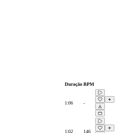
Duração
BPM
1:06
-
1:02
146