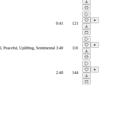
0:41
121
l, Peaceful, Uplifting, Sentimental
3:40
110
2:40
144